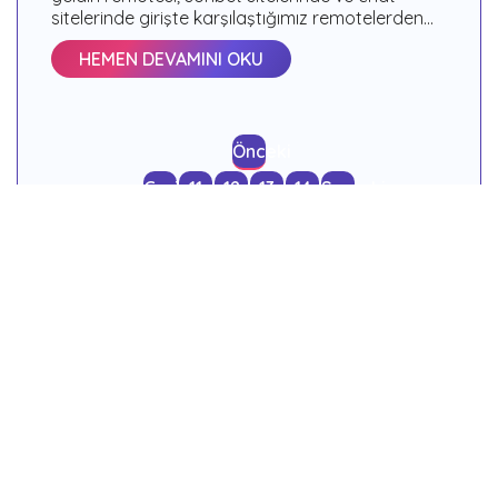
sitelerinde girişte karşılaştığımız remotelerden...
HEMEN DEVAMINI OKU
Önceki
Geri
11
12
13
14
Sonraki
SON YAZILAR
Secure deposits at Fair Go Casino
Australia: Ensuring your funds are safe
Entdecken Sie die besten
while you
Willkommensboni bei Top Casino Bonus
How to start winning at fast withdrawal
Österreich für 2026
casinos Canada: a beginner’s guide to
Navigating the best Online Casinos in
instant
Australia: Fast access to real money
Fast deposits made easy: Navigating
pokies and
PayID Pokies Australia for seamless