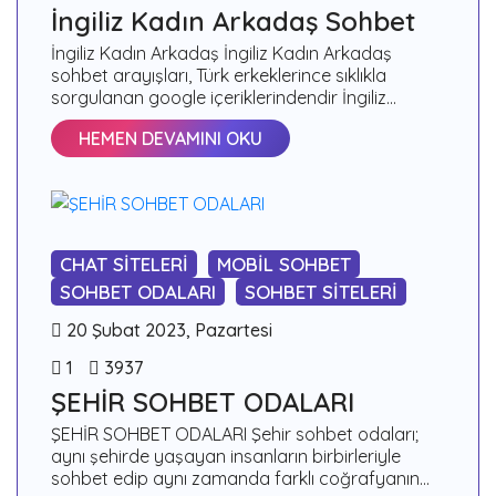
İngiliz Kadın Arkadaş Sohbet
İngiliz Kadın Arkadaş İngiliz Kadın Arkadaş
sohbet arayışları, Türk erkeklerince sıklıkla
sorgulanan google içeriklerindendir İngiliz...
HEMEN DEVAMINI OKU
CHAT SİTELERİ
MOBİL SOHBET
SOHBET ODALARI
SOHBET SİTELERİ
20 Şubat 2023, Pazartesi
1
3937
ŞEHİR SOHBET ODALARI
ŞEHİR SOHBET ODALARI Şehir sohbet odaları;
aynı şehirde yaşayan insanların birbirleriyle
sohbet edip aynı zamanda farklı coğrafyanın...