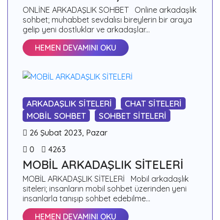
ONLİNE ARKADAŞLIK SOHBET Online arkadaşlık
sohbet; muhabbet sevdalısı bireylerin bir araya
gelip yeni dostluklar ve arkadaşlar...
HEMEN DEVAMINI OKU
ARKADAŞLIK SİTELERİ
CHAT SİTELERİ
MOBİL SOHBET
SOHBET SİTELERİ
26 Şubat 2023, Pazar
0
4263
MOBİL ARKADAŞLIK SİTELERİ
MOBİL ARKADAŞLIK SİTELERİ Mobil arkadaşlık
siteleri; insanların mobil sohbet üzerinden yeni
insanlarla tanışıp sohbet edebilme...
HEMEN DEVAMINI OKU