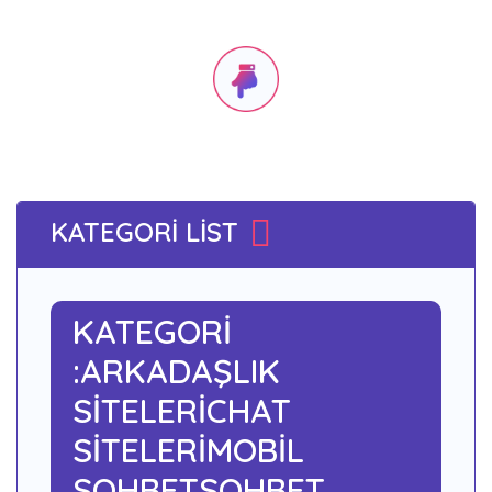
KATEGORİ LİST
KATEGORİ
:
ARKADAŞLIK
SİTELERİ
CHAT
SİTELERİ
MOBİL
SOHBET
SOHBET