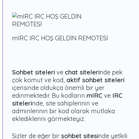
mIRC IRC HOŞ GELDİN REMOTESİ
Sohbet siteleri
ve
chat siteleri
nde pek
çok komut ve kod,
aktif sohbet siteleri
içerisinde oldukça önemli bir yer
edinmektedir. Bu kodların
mIRC
ve
IRC
siteleri
nde, site sahiplerinin ve
adminlerinin bir kod olarak mutlaka
eklediklerini görmekteyiz.
Sizler de eğer bir
sohbet sitesi
nde yetkili