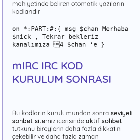
mahiyetinde beliren otomatik yazıların
kodlarıdır.
on *:PART:#:{ msg $chan Merhaba
$nick , Tekrar bekleriz
kanalımıza 4 $chan ‘e }
mIRC IRC KOD
KURULUM SONRASI
Bu kodların kurulumundan sonra
seviyeli
sohbet site
miz içerisinde
aktif sohbet
tutkunu bireylerin daha fazla dikkatini
çekebilir ve daha fazla zaman