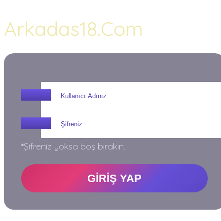
Arkadas18.Com
*Şifreniz yoksa boş bırakın.
GİRİŞ YAP