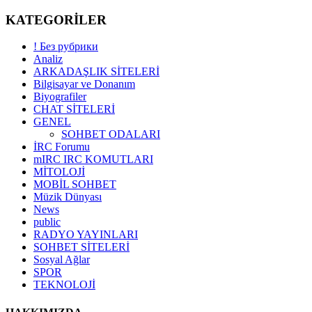
KATEGORİLER
! Без рубрики
Analiz
ARKADAŞLIK SİTELERİ
Bilgisayar ve Donanım
Biyografiler
CHAT SİTELERİ
GENEL
SOHBET ODALARI
İRC Forumu
mIRC IRC KOMUTLARI
MİTOLOJİ
MOBİL SOHBET
Müzik Dünyası
News
public
RADYO YAYINLARI
SOHBET SİTELERİ
Sosyal Ağlar
SPOR
TEKNOLOJİ