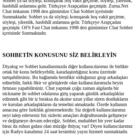
Sohbet ya da söyleşi; konuşarak hoş vakit geçirme, söyleşi, yârenlik,
hasbihâl anlamına gelir. Türkçeye Arapçadan geçmiştir. Zurna.Net
Chat imkanını 1998 den günümüze Chat Sohbet içerisinde
Sunmaktadır. Sohbet ya da söyleşi; konuşarak hoş vakit geçirme,
söyleşi, yârenlik, hasbihâl anlamına gelir. Türkçeye Arapçadan
geçmiştir. OFS Fast Chat imkanını 1998 den günümüze Chat Sohbet
içerisinde Sunmaktadır.
SOHBETİN KONUSUNU SİZ BELİRLEYİN
Diyalog ve Sohbet kanallarımızda diğer kullanıcılarımız ile birlikte
ortak bir konu belirleyebilir, kararlaştırdığınız konu üzerinde
tartışabilirsiniz. Bu bağlamda hemfikir olduğunuz grup arkadaşları
edinebilir, farklı fikir ve görüşlerde olan kullanıcılarımızla beyin
fırtınası yapabilirsiniz. Chat yapmak çoğu zaman algılarda bir
nickname ile sohbet odalarına giriş yaparak günlük arkadaşlıklar
edinmek gibi bir iz bıraksa da aksine uzun yıllar süren dostlukların
ve kurulan arkadaşlıkların da temelini atmaktadır. Özetle kullanım
amacına göre farklılık göstermektedir. Siz değerli kullanıcılarımız
neyi talep ederseniz biz sizlerin amaçları doğrultusunda gelişmeye
ve değişmeye devam edeceğiz. Sohbet, muhabbet bir yere kadar
biraz da ruhun gıdası olan müziğe ihtiyaç var! Diyen kullanıcılarımız
için Radyo kanalımız 24 saat kesintisiz yayın hizmeti sunmaktadır.