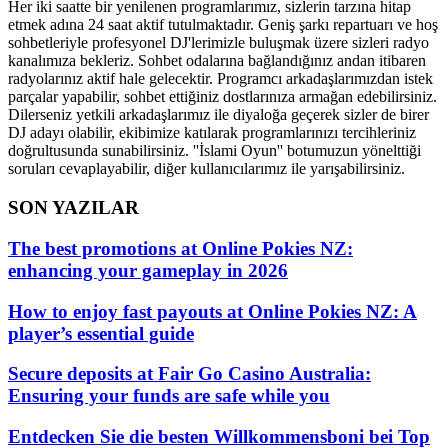
Her iki saatte bir yenilenen programlarımız, sizlerin tarzına hitap
etmek adına 24 saat aktif tutulmaktadır. Geniş şarkı repartuarı ve hoş
sohbetleriyle profesyonel DJ'lerimizle buluşmak üzere sizleri radyo
kanalımıza bekleriz. Sohbet odalarına bağlandığınız andan itibaren
radyolarınız aktif hale gelecektir. Programcı arkadaşlarımızdan istek
parçalar yapabilir, sohbet ettiğiniz dostlarınıza armağan edebilirsiniz.
Dilerseniz yetkili arkadaşlarımız ile diyaloğa geçerek sizler de birer
DJ adayı olabilir, ekibimize katılarak programlarınızı tercihleriniz
doğrultusunda sunabilirsiniz. ''İslami Oyun'' botumuzun yönelttiği
soruları cevaplayabilir, diğer kullanıcılarımız ile yarışabilirsiniz.
SON YAZILAR
The best promotions at Online Pokies NZ:
enhancing your gameplay in 2026
How to enjoy fast payouts at Online Pokies NZ: A
player’s essential guide
Secure deposits at Fair Go Casino Australia:
Ensuring your funds are safe while you
Entdecken Sie die besten Willkommensboni bei Top