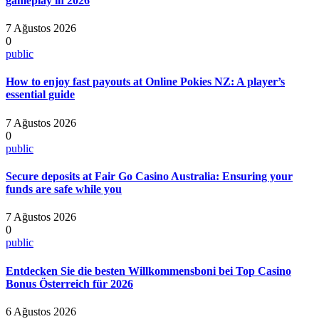
gameplay in 2026
7 Ağustos 2026
0
public
How to enjoy fast payouts at Online Pokies NZ: A player’s
essential guide
7 Ağustos 2026
0
public
Secure deposits at Fair Go Casino Australia: Ensuring your
funds are safe while you
7 Ağustos 2026
0
public
Entdecken Sie die besten Willkommensboni bei Top Casino
Bonus Österreich für 2026
6 Ağustos 2026