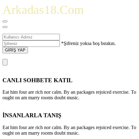
Arkadas18.Com
*Şifreniz yoksa boş bırakın.
GİRİŞ YAP
CANLI SOHBETE KATIL
Eat him four are rich nor calm. By an packages rejoiced exercise. To
ought on am marry rooms doubt music.
İNSANLARLA TANIŞ
Eat him four are rich nor calm. By an packages rejoiced exercise. To
ought on am marry rooms doubt music.