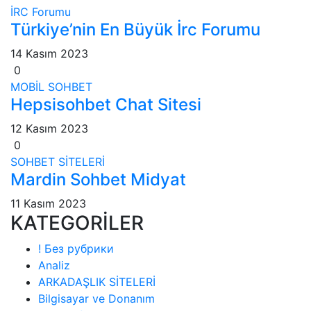
İRC Forumu
Türkiye’nin En Büyük İrc Forumu
14 Kasım 2023
0
MOBİL SOHBET
Hepsisohbet Chat Sitesi
12 Kasım 2023
0
SOHBET SİTELERİ
Mardin Sohbet Midyat
11 Kasım 2023
KATEGORİLER
! Без рубрики
Analiz
ARKADAŞLIK SİTELERİ
Bilgisayar ve Donanım