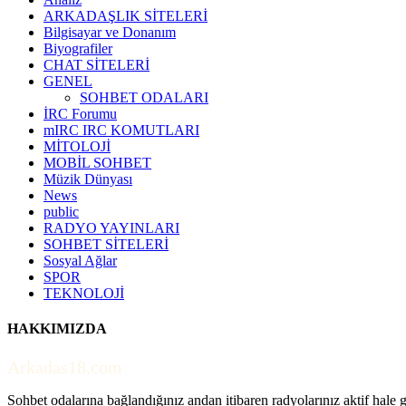
ARKADAŞLIK SİTELERİ
Bilgisayar ve Donanım
Biyografiler
CHAT SİTELERİ
GENEL
SOHBET ODALARI
İRC Forumu
mIRC IRC KOMUTLARI
MİTOLOJİ
MOBİL SOHBET
Müzik Dünyası
News
public
RADYO YAYINLARI
SOHBET SİTELERİ
Sosyal Ağlar
SPOR
TEKNOLOJİ
HAKKIMIZDA
Arkadas18.com
Sohbet odalarına bağlandığınız andan itibaren radyolarınız aktif hale ge