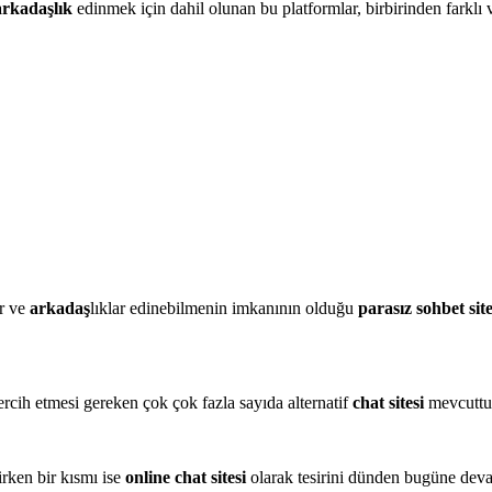
arkadaşlık
edinmek için dahil olunan bu platformlar, birbirinden farklı v
ar ve
arkadaş
lıklar edinebilmenin imkanının olduğu
parasız sohbet site
tercih etmesi gereken çok çok fazla sayıda alternatif
chat sitesi
mevcuttu
irken bir kısmı ise
online chat sitesi
olarak tesirini dünden bugüne devam