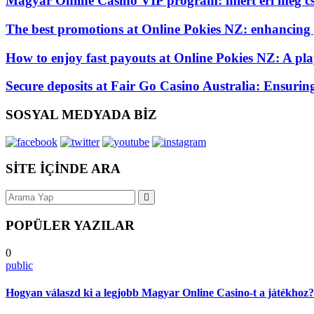
Magyar Online Casino VIP program: miért éri meg cs
The best promotions at Online Pokies NZ: enhancing
How to enjoy fast payouts at Online Pokies NZ: A play
Secure deposits at Fair Go Casino Australia: Ensurin
SOSYAL MEDYADA BİZ
SİTE İÇİNDE ARA
POPÜLER YAZILAR
0
public
Hogyan válaszd ki a legjobb Magyar Online Casino-t a játékhoz?