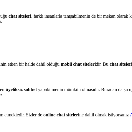
lduğu
chat siteleri
, farklı insanlarla tanışabilmenin de bir mekan olarak 
r.
inin etken bir halde dahil olduğu
mobil chat siteleri
dir. Bu
chat siteler
eden
üyeliksiz sohbet
yapabilmenin mümkün olmasıdır. Buradan da şu 
iz.
m etmektedir. Sizler de
online chat siteleri
ne dahil olmak istiyorsanız