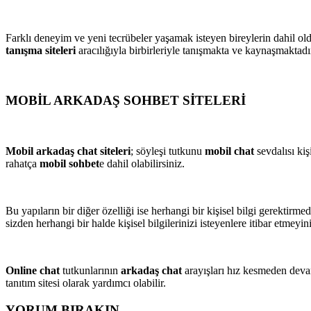
Farklı deneyim ve yeni tecrübeler yaşamak isteyen bireylerin dahil o
tanışma siteleri
aracılığıyla birbirleriyle tanışmakta ve kaynaşmaktadı
MOBİL ARKADAŞ SOHBET SİTELERİ
Mobil arkadaş chat siteleri
; söyleşi tutkunu
mobil chat
sevdalısı kiş
rahatça
mobil sohbet
e dahil olabilirsiniz.
Bu yapıların bir diğer özelliği ise herhangi bir kişisel bilgi gerektirm
sizden herhangi bir halde kişisel bilgilerinizi isteyenlere itibar etmeyin
Online chat
tutkunlarının
arkadaş chat
arayışları hız kesmeden deva
tanıtım sitesi olarak yardımcı olabilir.
YORUM BIRAKIN