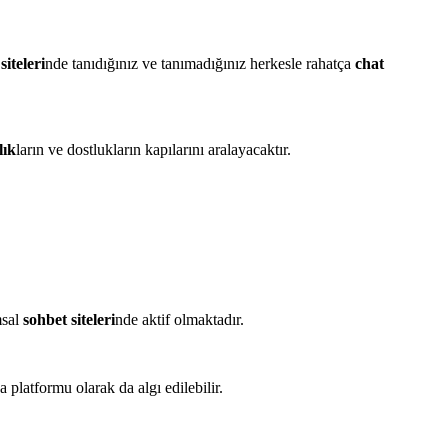
siteleri
nde tanıdığınız ve tanımadığınız herkesle rahatça
chat
lık
ların ve dostlukların kapılarını aralayacaktır.
msal
sohbet siteleri
nde aktif olmaktadır.
platformu olarak da algı edilebilir.