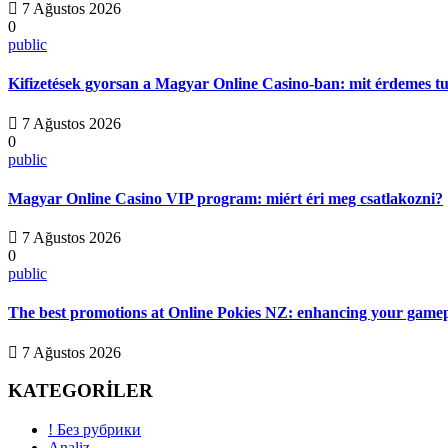
7 Ağustos 2026
0
public
Kifizetések gyorsan a Magyar Online Casino-ban: mit érdemes t
7 Ağustos 2026
0
public
Magyar Online Casino VIP program: miért éri meg csatlakozni?
7 Ağustos 2026
0
public
The best promotions at Online Pokies NZ: enhancing your gamep
7 Ağustos 2026
KATEGORİLER
! Без рубрики
Analiz