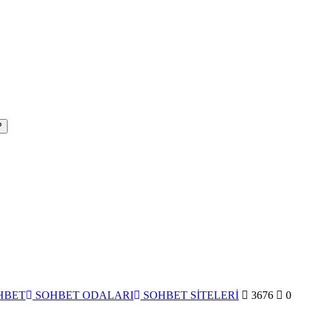
P
HBET
SOHBET ODALARI
SOHBET SİTELERİ
3676
0