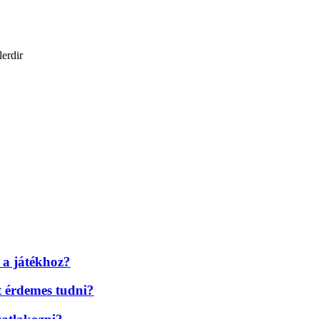
lerdir
 a játékhoz?
t érdemes tudni?