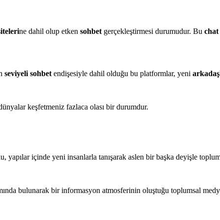
iteleri
ne dahil olup etken
sohbet
gerçekleştirmesi durumudur. Bu
chat 
ın
seviyeli sohbet
endişesiyle dahil olduğu bu platformlar, yeni
arkadaş
 dünyalar keşfetmeniz fazlaca olası bir durumdur.
u, yapılar içinde yeni insanlarla tanışarak aslen bir başka deyişle toplu
mında bulunarak bir informasyon atmosferinin oluştuğu toplumsal medya 