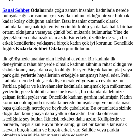
Sanal Sohbet
Odaları
nda çoğu zaman insanlar, kadınlarla nerede
buluşulacağı sorusunun, çok sayıda kadının olduğu bir yer bulmak
kadar kolay olduğunu anlarlar. Bazı insanlar otomatik olarak
kadınlarla tanışmak için en iyi yerin bir kulüp ya da kalabalık bir bar
ortamı olduğunu varsayar, çünkü bol miktarda bulunurlar. Yine de
gerçeklerden daha uzak olamazdı. Bir erkek, özellikle de yaşlı bir
erkek kendilerine yaklaşırsa birçok kadın çok iyi korunur. Genellikle
İngiliz
Kızlarla Sohbet Odaları
gürültülüdür.
ilk görüşmede anahtar olan iletişimi caydırır. Bir kadınla ilk
deneyiminiz rahat bir yerde olmalı; kadının zihninin rahat olduğu ve
sizinle konuşmaya daha açık olduğu bir yer. Birçok kadın, plaj veya
park gibi yerlerde hayallerinin erkeğiyle tanışmayı hayal eder. Peki
kadınlar nerede buluşacak diye merak ediyorsanız cevabınız bu.
Parklar, plajlar ve kahvehaneler kadınlarla tanışmak için mükemmel
yerlerdir; gece kulübü sahnesine kıyasla, bu ortamlarda lehinize
çalışan farklı şeyler var. Öncelikle kadının gardını indirmiştir. Kadın
korumacı olduğunda insanlarla nerede buluşulacağı ve onlarla nasıl
başa çıkılacağı neredeyse beyhude çabalardır. Bu ortamlarda sizinle
doğrudan konuşmaya daha yatkın olacaktır. Tam da olmasını
istediğiniz şey budur. İkincisi, rekabet daha azdır. Kulüplerde ve
barlarda, hepsi sizinle aynı fikre sahip, güzel bir kadınla tanışmak
isteyen birçok kadın ve birçok erkek var. Sahilde veya parkta
olmaktan kesinlikle bir avantaj elde edersiniz.