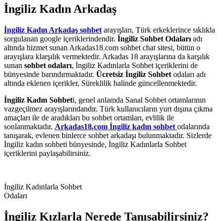
İngiliz Kadın Arkadaş
İngiliz Kadın Arkadaş sohbet
arayışları, Türk erkeklerince sıklıkla
sorgulanan google içeriklerindendir.
İngiliz Sohbet Odaları
adı
altında hizmet sunan Arkadas18.com sohbet chat sitesi, bütün o
arayışlara klarşılık vermektedir. Arkadas 18 arayışlarına da karşılık
sunan
sohbet odaları
, İngiliz Kadınlarla Sohbet içeriklerini de
bünyesinde barındırmaktadır.
Ücretsiz İngiliz Sohbet
odaları adı
altında eklenen içerikler, Süreklilik halinde güncellenmektedir.
İngiliz Kadın Sohbet
i, genel anlamda Sanal Sohbet ortamlarının
vazgeçilmez arayışlarındandır. Türk kullanıcıların yurt dışına çıkma
amaçları ile de aradıkları bu sohbet ortamları, evlilik ile
sonlanmaktadır.
Arkadas18.com İngiliz kadın sohbet
odalarında
tanışarak, evlenen binlerce sohbet arkadaşı bulunmaktadır. Sizlerde
İngiliz kadın sohbeti bünyesinde, İngiliz Kadınlarla Sohbet
içeriklerini paylaşabilirsiniz.
İngiliz Kadınlarla Sohbet
Odaları
İngiliz Kızlarla Nerede Tanışabilirsiniz?