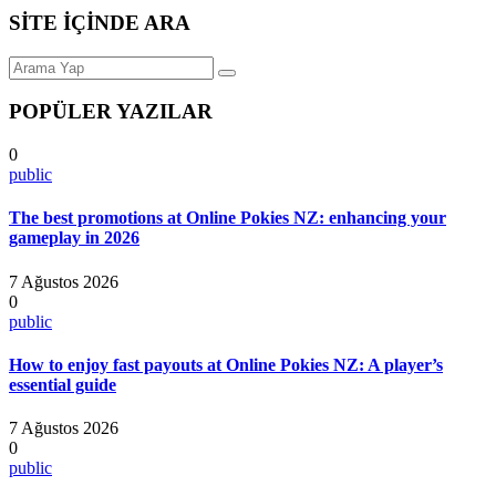
SİTE İÇİNDE ARA
POPÜLER YAZILAR
0
public
The best promotions at Online Pokies NZ: enhancing your
gameplay in 2026
7 Ağustos 2026
0
public
How to enjoy fast payouts at Online Pokies NZ: A player’s
essential guide
7 Ağustos 2026
0
public