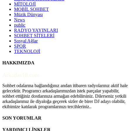
MİTOLOJİ
MOBİL SOHBET
Müzik Dünyası
News
public
RADYO YAYINLARI
SOHBET SİTELERİ
Sosyal Ağlar
SPOR
TEKNOLOJİ
HAKKIMIZDA
Arkadas18.com
Sohbet odalarına bağlandığınız andan itibaren radyolarınız aktif hale
gelecektir. Programcı arkadaşlarımızdan istek parçalar yapabilir,
sohbet ettiğiniz dostlarınıza armağan edebilirsiniz. Dilerseniz yetkili
arkadaşlarımız ile diyaloğa geçerek sizler de birer DJ adayı olabilir,
ekibimize katılarak programlarınızı tercihleriniz..
SON YORUMLAR
YARDIMCI LİNKLER