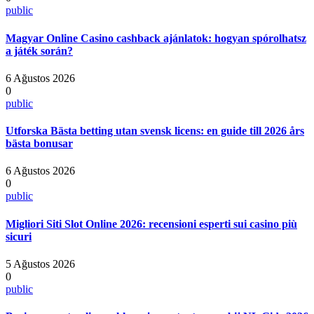
public
Magyar Online Casino cashback ajánlatok: hogyan spórolhatsz
a játék során?
6 Ağustos 2026
0
public
Utforska Bästa betting utan svensk licens: en guide till 2026 års
bästa bonusar
6 Ağustos 2026
0
public
Migliori Siti Slot Online 2026: recensioni esperti sui casino più
sicuri
5 Ağustos 2026
0
public