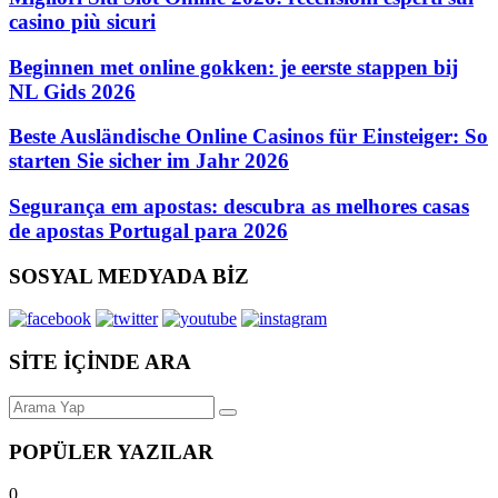
casino più sicuri
Beginnen met online gokken: je eerste stappen bij
NL Gids 2026
Beste Ausländische Online Casinos für Einsteiger: So
starten Sie sicher im Jahr 2026
Segurança em apostas: descubra as melhores casas
de apostas Portugal para 2026
SOSYAL MEDYADA BİZ
SİTE İÇİNDE ARA
POPÜLER YAZILAR
0