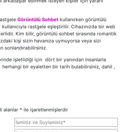
 arkadaşlar edinmek isteyen kişiler için yararlı
Rastgele
Görüntülü Sohbet
kullanırken görüntülü
kullanıcıyla rastgele eşleştirilir. Cihazınızda bir web
rlidir. Kim bilir, görüntülü sohbet sırasında romantik
ınızdaki kişi sizin havanıza uymuyorsa veya sizi
 sonlandırabilirsiniz.
nde işletildiği için dört bir yanından insanlarla
e herhangi bir eyaletten bir tarih bulabilirsiniz, dahil ,
i alanlar
*
ile işaretlenmişlerdir