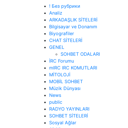
! Без рубрики
Analiz
ARKADAŞLIK SİTELERİ
Bilgisayar ve Donanım
Biyografiler
CHAT SİTELERİ
GENEL
SOHBET ODALARI
İRC Forumu
mIRC IRC KOMUTLARI
MİTOLOJİ
MOBİL SOHBET
Müzik Dünyası
News
public
RADYO YAYINLARI
SOHBET SİTELERİ
Sosyal Ağlar