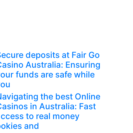
ecure deposits at Fair Go
asino Australia: Ensuring
our funds are safe while
you
avigating the best Online
asinos in Australia: Fast
access to real money
pokies and