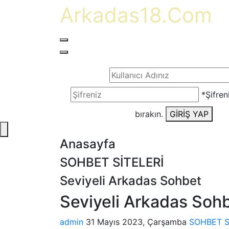
Arkadas18.Com
*Şifre
bırakın.
GİRİŞ YAP
Anasayfa
SOHBET SİTELERİ
Seviyeli Arkadas Sohbet
Seviyeli Arkadas Soh
admin
31 Mayıs 2023, Çarşamba
SOHBET S