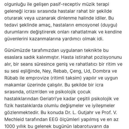
olgunluğu ile gelişen pasif-receptiv müzik terapi
geleneği icrası sırasında hastalar rahat bir şekilde
oturarak veya uzanarak dinlenme halinde idiler. Bu
tedavi şeklinde amaç, hastaların emosyonel (duygu)
durumlarını değiştirerek onları rahatlatmak ve kendine
güvenlerini kazanmalarına yardımcı olmak idi.
Günümüzde tarafımızdan uygulanan teknikte bu
esaslara sadık kalınmıştır. Hasta istirahat pozisyonunu
alır, bir seans süresince geniş ve rahatlatıcı bir ritim ve
su sesi eşliğinde, Ney, Rebab, Çeng, Ud, Dombra ve
Rübab ile emprovize (ritimli taksim) yapılır ve uygun
makamlar üzerinde çalışılır. Bu şekilde bir icra
sırasında, otizm’den ve psikolojik çocuk
hastalıklarından Geriatri’ye kadar çeşitli psikolojik ve
fizik hastalıklarda olumlu değişmeler ve iyileşmeler
gözlenmektedir. Bu konuda Dr. L. Gutjahr ve Prof. V.
Mechleid tarafından EEG ölçümleri yapılmış ve en az
1000 yıllık bu gelenek bugünün labarotuvarın da