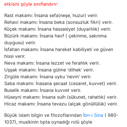
etkisini şöyle sınıflandırır:
Rast makamı: İnsana sefa(neşe, huzur) verir.
Rehavi makamı: İnsana beka (sonsuzluk fikri) verir.
Küçek makamı: İnsana hassasiyet (duyarlılık) verir.
Büzürk makamı: İnsana havf ( çekinme, sakınma
duygusu) verir.
İsfahan makamı: İnsana hareket kabiliyeti ve güven
hissi verir.
Neva makamı: İnsana lezzet ve ferahlık verir.
Uşşak makamı: İnsana gülme ‘dilhek’ verir.
Zirgüle makamı: İnsana uyku ‘nevm’ verir.
Saba makamı: İnasana şecaat (cesaret, kuvvet) verir.
Buselik makamı: İnsana kuvvet verir.
Hüseyni makamı: İnsana sulh (sükunet, rahatlık) verir.
Hicaz makamı: İnsana tevazu (alçak gönüllülük) verir.
Büyük islam bilgin ve filozoflarından
İbn-i Sina
( 980-
1037), musikinin tıpta oynadığı rolü şöyle