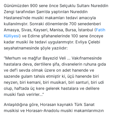
Günümüzden 900 sene önce Selçuklu Sultanı Nureddin
Zengi tarafından Şam’da yaptırılan Nureddin
Hastanesi’nde musiki makamları tedavi amacıyla
kullanılmıştır. Sonraki dönemlerde 700 senedenberi
Amasya, Sivas, Kayseri, Manisa, Bursa, İstanbul (
Fatih
Külliyesi
) ve Edirne şifahanelerinde 100 sene önceye
kadar musiki ile tedavi uygulanmıştır. Evliya Çelebi
seyahatnamesinde şöyle yazılıdır:
“Merhum ve mağfur Bayezid Veli … Vakıfnamesinde
hastalara deva, dertlilere şifa, divanelerin ruhuna gıda
ve def’i sevda olmak üzere on adet hanende ve
sazende gulam tahsis etmiştir ki, üçü hanende biri
neyzen, biri kemani, biri musikari, biri santuri, biri udi
olup, haftada üç kere gelerek hastalara ve delilere
musiki faslı verirler…”
Anlaşıldığına göre, Horasan kaynaklı Türk Sanat
musikisi ve Horasan-Anadolu musiki makamlarımızın