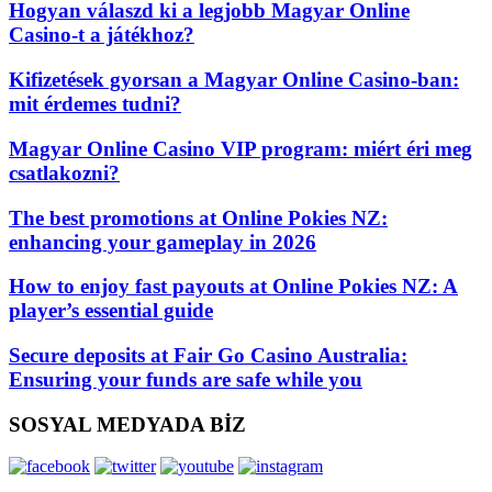
Hogyan válaszd ki a legjobb Magyar Online
Casino-t a játékhoz?
Kifizetések gyorsan a Magyar Online Casino-ban:
mit érdemes tudni?
Magyar Online Casino VIP program: miért éri meg
csatlakozni?
The best promotions at Online Pokies NZ:
enhancing your gameplay in 2026
How to enjoy fast payouts at Online Pokies NZ: A
player’s essential guide
Secure deposits at Fair Go Casino Australia:
Ensuring your funds are safe while you
SOSYAL MEDYADA BİZ