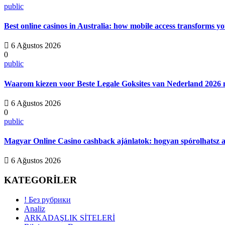
public
Best online casinos in Australia: how mobile access transforms 
6 Ağustos 2026
0
public
Waarom kiezen voor Beste Legale Goksites van Nederland 2026 
6 Ağustos 2026
0
public
Magyar Online Casino cashback ajánlatok: hogyan spórolhatsz a
6 Ağustos 2026
KATEGORİLER
! Без рубрики
Analiz
ARKADAŞLIK SİTELERİ