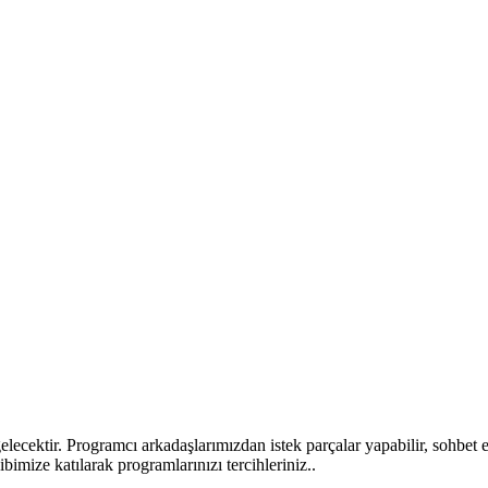
lecektir. Programcı arkadaşlarımızdan istek parçalar yapabilir, sohbet et
ibimize katılarak programlarınızı tercihleriniz..