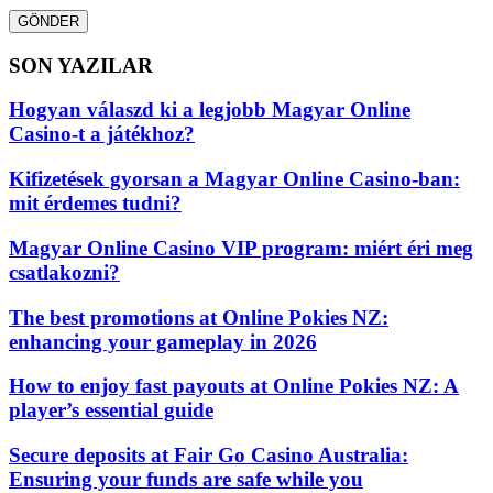
GÖNDER
SON YAZILAR
Hogyan válaszd ki a legjobb Magyar Online
Casino-t a játékhoz?
Kifizetések gyorsan a Magyar Online Casino-ban:
mit érdemes tudni?
Magyar Online Casino VIP program: miért éri meg
csatlakozni?
The best promotions at Online Pokies NZ:
enhancing your gameplay in 2026
How to enjoy fast payouts at Online Pokies NZ: A
player’s essential guide
Secure deposits at Fair Go Casino Australia:
Ensuring your funds are safe while you