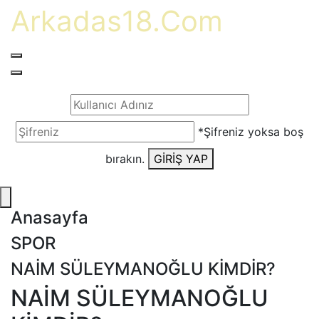
Arkadas18.Com
*Şifreniz yoksa boş
bırakın.
GİRİŞ YAP
Anasayfa
SPOR
NAİM SÜLEYMANOĞLU KİMDİR?
NAİM SÜLEYMANOĞLU