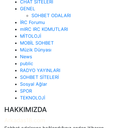
CHAT SİTELERİ
GENEL
SOHBET ODALARI
İRC Forumu
mIRC IRC KOMUTLARI
MİTOLOJİ
MOBİL SOHBET
Müzik Dünyası
News
public
RADYO YAYINLARI
SOHBET SİTELERİ
Sosyal Ağlar
SPOR
TEKNOLOJİ
HAKKIMIZDA
Arkadas18.com
Sohbet odalarına bağlandığınız andan itibaren