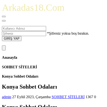
Arkadas18.Com
*Şifreniz yoksa boş bırakın.
GİRİŞ YAP
Anasayfa
SOHBET SİTELERİ
Konya Sohbet Odaları
Konya Sohbet Odaları
admin
27 Eylül 2023, Çarşamba
SOHBET SİTELERİ
1367
0
Konya Sohbet Odaları