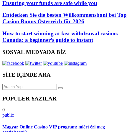
Ensuring your funds are safe while you
Entdecken Sie die besten Willkommensboni bei Top
Casino Bonus Österreich für 2026
How to start winning at fast withdrawal casinos
Canada: a beginner’s guide to instant
SOSYAL MEDYADA BİZ
SİTE İÇİNDE ARA
POPÜLER YAZILAR
0
public
Magyar Online Casino VIP program: miért éri meg