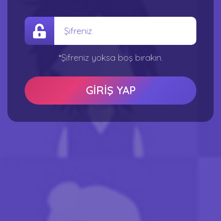
*Şifreniz yoksa boş bırakın.
GİRİŞ YAP