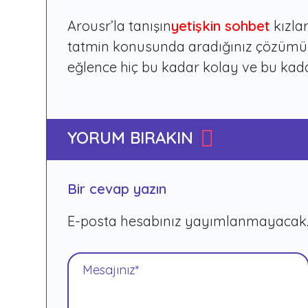
Arousr’la tanışın
yetişkin sohbet
kızlar
tatmin konusunda aradığınız çözümü
eğlence hiç bu kadar kolay ve bu kada
YORUM BIRAKIN
Bir cevap yazın
E-posta hesabınız yayımlanmayacak