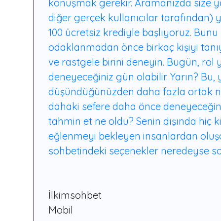
konuşmak gerekir. Aramanızda size yar
diğer gerçek kullanıcılar tarafından) 
100 ücretsiz krediyle başlıyoruz. Bunu 
odaklanmadan önce birkaç kişiyi tanıyı
ve rastgele birini deneyin. Bugün, r
deneyeceğiniz gün olabilir. Yarın? B
düşündüğünüzden daha fazla ortak nokt
dahaki sefere daha önce deneyeceğini 
tahmin et ne oldu? Senin dışında hiç 
eğlenmeyi bekleyen insanlardan oluşa
sohbetindeki seçenekler neredeyse s
İlkimsohbet
Mobil