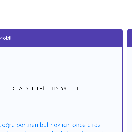
Mobil
r
CHAT SİTELERİ
2499
0
oğru partneri bulmak için önce biraz