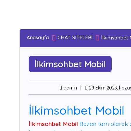
Anasayfa
CHAT SİTELERİ
İlkimsohbet 
İlkimsohbet Mobil
admin
29 Ekim 2023, Paza
İlkimsohbet Mobil
İlkimsohbet Mobil
Bazen tam olarak d