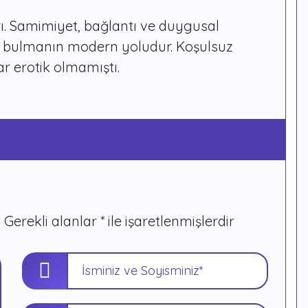
ı
. Samimiyet, bağlantı ve duygusal
 bulmanın modern yoludur. Koşulsuz
r erotik olmamıştı.
.
Gerekli alanlar
*
ile işaretlenmişlerdir