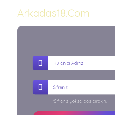
Arkadas18.Com
*Şifreniz yoksa boş bırakın.