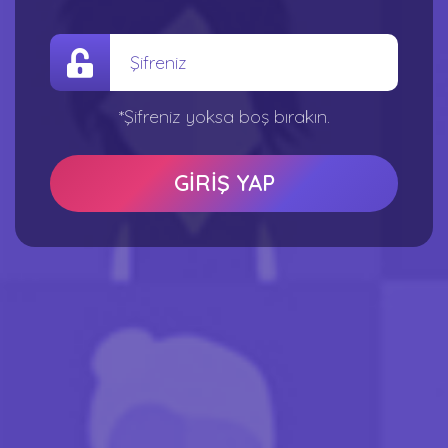
*Şifreniz yoksa boş bırakın.
GİRİŞ YAP