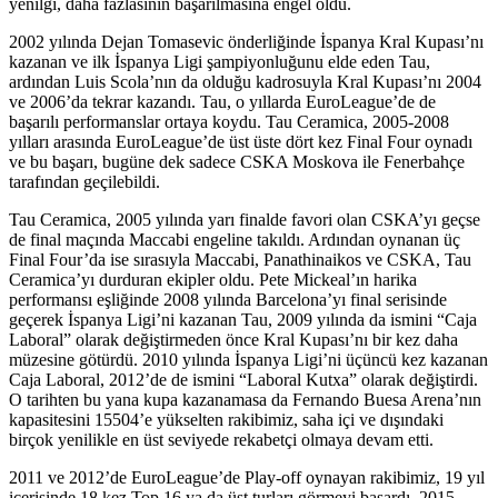
yenilgi, daha fazlasının başarılmasına engel oldu.
2002 yılında Dejan Tomasevic önderliğinde İspanya Kral Kupası’nı
kazanan ve ilk İspanya Ligi şampiyonluğunu elde eden Tau,
ardından Luis Scola’nın da olduğu kadrosuyla Kral Kupası’nı 2004
ve 2006’da tekrar kazandı. Tau, o yıllarda EuroLeague’de de
başarılı performanslar ortaya koydu. Tau Ceramica, 2005-2008
yılları arasında EuroLeague’de üst üste dört kez Final Four oynadı
ve bu başarı, bugüne dek sadece CSKA Moskova ile Fenerbahçe
tarafından geçilebildi.
Tau Ceramica, 2005 yılında yarı finalde favori olan CSKA’yı geçse
de final maçında Maccabi engeline takıldı. Ardından oynanan üç
Final Four’da ise sırasıyla Maccabi, Panathinaikos ve CSKA, Tau
Ceramica’yı durduran ekipler oldu. Pete Mickeal’ın harika
performansı eşliğinde 2008 yılında Barcelona’yı final serisinde
geçerek İspanya Ligi’ni kazanan Tau, 2009 yılında da ismini “Caja
Laboral” olarak değiştirmeden önce Kral Kupası’nı bir kez daha
müzesine götürdü. 2010 yılında İspanya Ligi’ni üçüncü kez kazanan
Caja Laboral, 2012’de de ismini “Laboral Kutxa” olarak değiştirdi.
O tarihten bu yana kupa kazanamasa da Fernando Buesa Arena’nın
kapasitesini 15504’e yükselten rakibimiz, saha içi ve dışındaki
birçok yenilikle en üst seviyede rekabetçi olmaya devam etti.
2011 ve 2012’de EuroLeague’de Play-off oynayan rakibimiz, 19 yıl
içerisinde 18 kez Top 16 ya da üst turları görmeyi başardı. 2015-