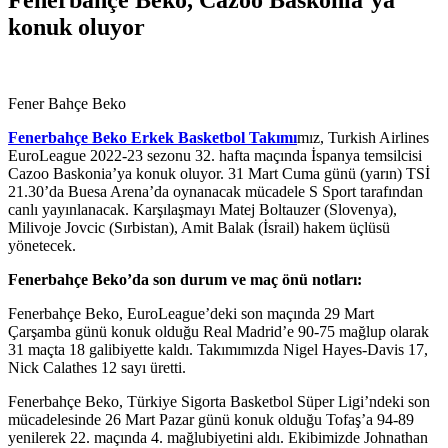
konuk oluyor
Fener Bahçe Beko
Fenerbahçe Beko Erkek Basketbol Takımı
mız, Turkish Airlines
EuroLeague 2022-23 sezonu 32. hafta maçında İspanya temsilcisi
Cazoo Baskonia’ya konuk oluyor. 31 Mart Cuma günü (yarın) TSİ
21.30’da Buesa Arena’da oynanacak mücadele S Sport tarafından
canlı yayınlanacak. Karşılaşmayı Matej Boltauzer (Slovenya),
Milivoje Jovcic (Sırbistan), Amit Balak (İsrail) hakem üçlüsü
yönetecek.
Fenerbahçe Beko’da son durum ve maç önü notları:
Fenerbahçe Beko, EuroLeague’deki son maçında 29 Mart
Çarşamba günü konuk olduğu Real Madrid’e 90-75 mağlup olarak
31 maçta 18 galibiyette kaldı. Takımımızda Nigel Hayes-Davis 17,
Nick Calathes 12 sayı üretti.
Fenerbahçe Beko, Türkiye Sigorta Basketbol Süper Ligi’ndeki son
mücadelesinde 26 Mart Pazar günü konuk olduğu Tofaş’a 94-89
yenilerek 22. maçında 4. mağlubiyetini aldı. Ekibimizde Johnathan