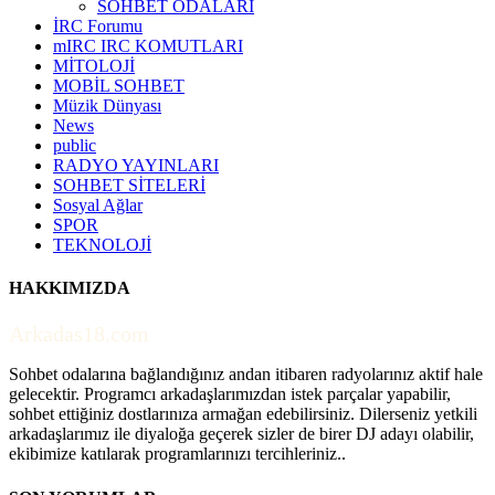
SOHBET ODALARI
İRC Forumu
mIRC IRC KOMUTLARI
MİTOLOJİ
MOBİL SOHBET
Müzik Dünyası
News
public
RADYO YAYINLARI
SOHBET SİTELERİ
Sosyal Ağlar
SPOR
TEKNOLOJİ
HAKKIMIZDA
Arkadas18.com
Sohbet odalarına bağlandığınız andan itibaren radyolarınız aktif hale
gelecektir. Programcı arkadaşlarımızdan istek parçalar yapabilir,
sohbet ettiğiniz dostlarınıza armağan edebilirsiniz. Dilerseniz yetkili
arkadaşlarımız ile diyaloğa geçerek sizler de birer DJ adayı olabilir,
ekibimize katılarak programlarınızı tercihleriniz..