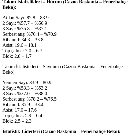
Takım İstatistikleri – Hücum (Cazoo Baskonia – Fenerbahçe
Beko):
Atılan Sayı: 85.8 – 83.9
2 Sayı: %57.7 – %56.9
3 Sayı: %35.8 – %37.1
Serbest atış: %76.4 – %70.9
Ribaund: 34.3 – 33.8
Asist: 19.6 – 18.1
Top çalma: 7.0 – 6.7
Blok: 2.8 – 1.7
Takım İstatistikleri – Savunma (Cazoo Baskonia – Fenerbahçe
Beko):
Yenilen Sayı: 83.9 – 80.9
2 Sayı: %53.3 – %53.2
3 Sayı: %37.0 – %38.0
Serbest atış: %78.2 – %76.5
Ribaund: 35.9 – 33.4
Asist: 17.0 – 17.6
Top çalma: 5.9 – 6.4
Blok: 2.5 – 2.3
İstatistik Liderleri (Cazoo Baskonia – Fenerbahçe Beko):