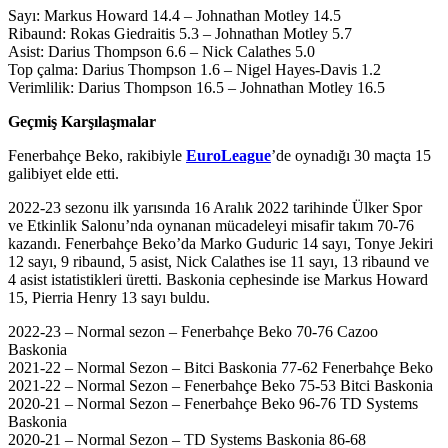
Sayı: Markus Howard 14.4 – Johnathan Motley 14.5
Ribaund: Rokas Giedraitis 5.3 – Johnathan Motley 5.7
Asist: Darius Thompson 6.6 – Nick Calathes 5.0
Top çalma: Darius Thompson 1.6 – Nigel Hayes-Davis 1.2
Verimlilik: Darius Thompson 16.5 – Johnathan Motley 16.5
Geçmiş Karşılaşmalar
Fenerbahçe Beko, rakibiyle
EuroLeague
’de oynadığı 30 maçta 15
galibiyet elde etti.
2022-23 sezonu ilk yarısında 16 Aralık 2022 tarihinde Ülker Spor
ve Etkinlik Salonu’nda oynanan mücadeleyi misafir takım 70-76
kazandı. Fenerbahçe Beko’da Marko Guduric 14 sayı, Tonye Jekiri
12 sayı, 9 ribaund, 5 asist, Nick Calathes ise 11 sayı, 13 ribaund ve
4 asist istatistikleri üretti. Baskonia cephesinde ise Markus Howard
15, Pierria Henry 13 sayı buldu.
2022-23 – Normal sezon – Fenerbahçe Beko 70-76 Cazoo
Baskonia
2021-22 – Normal Sezon – Bitci Baskonia 77-62 Fenerbahçe Beko
2021-22 – Normal Sezon – Fenerbahçe Beko 75-53 Bitci Baskonia
2020-21 – Normal Sezon – Fenerbahçe Beko 96-76 TD Systems
Baskonia
2020-21 – Normal Sezon – TD Systems Baskonia 86-68