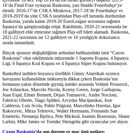
16’da Final Four oynayan Baskonia, yarı finalde Fenerbahçe’ye
elendi. 2016-17’de CSKA Moskova, 2017-18’de Fenerbahçe ve
2018-2019’da yine CSKA tarafından Play-off turunda durdurulan
Baskonia, yarıda kalan 2019-20 EuroLeague sezonuna rağmen
İspanya’da şampiyonluğa erişti. Rakibimiz, 2020-21 sezonunda ise
18 galibiyet elde etmesine rağmen Play-off bileti alamadı. Baskonia,
2021-22 sezonunu ise 12 galibiyet ve 16 yenilgiyle dokuzuncu
sırada tamamladı.
Birçok sponsor değişikliğinin ardından halihazırdaki ismi “Cazoo
Baskonia” olan rakibimizin müzesinde 1 Saporta Kupası, 4 İspanya
Ligi, 6 İspanya Kral Kupası ve 4 İspanya Süper Kupası bulunuyor.
Basketbol tarihleri boyunca özellikle Güney Amerikalı oyuncu
havuzunu kullanabilme istikrarıyla dikkat çeken Baskonia’nın
formasını yakın dönemde giymiş isimler arasında Velimir Perasovic,
Joe Arlauckas, Marcelo Nicola, Kenny Green, Jorge Garbajosa,
Juan Espil, Elmer Bennett, Dejan Tomasevic, Andre Nocioni,
Fabricio Oberto, Tiago Splitter, Arvydas Macijauskas, Jose
Calderon, Luis Scola, Pablo Prigioni, Marcelinho Huertas, Igor
Rakocevic, Mirza Teletovic, Walter Herrmann, Fernando San
Emeterio, Nemanja Bjelica, Pete Mickeal, Ioannis Bourousis, Shane
Larkin, Mike James ve Tornike Shengelia gibi oyuncular yer alıyor.
Cazoo Baskonia
’da son durum ve maç önü notları: