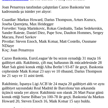
Joan Penarroya tarafından çalıştırılan Cazoo Baskonia’nın
kadrosunda şu isimler yer alıyor:
Guardlar: Markus Howard, Darius Thompson, Arturs Kurucs,
Joseba Querejeta, Max Heidegger
Forvetler: Vanja Marinkovic, Rokas Giedraitis, Tadas Sedekerskis,
Sander Raieste, Daniel Diez, Pape Sow, Daulton Hommes, Sergey
Macura, Pavel Savkov
Pivotlar: Steven Enoch, Maik Kotsar, Matt Costello, Ousmane
NDiaye
Koç: Joan Penarroya
Cazoo Baskonia, EuroLeague’de bu sezon oynadığı 31 maçta 16
galibiyet aldı. Rakibimiz, çift maç haftasının ilk mücadelesinde 28
Mart Salı günü konuk ettiği Alba Berlin’i 93-87 ile geçti. Baskonia
cephesinde Maik Kotsar 23 sayı ve 10 ribaund, Darius Thompson
ise 21 sayı ve 11 asist üretti.
Rakibimiz, İspanya Ligi ACB’de 24 maçta 20 galibiyet aldı ve aynı
galibiyet sayısındaki Real Madrid ile Barcelona’nın arkasında
üçüncü sırada yer alıyor. Rakibimiz son olarak 26 Mart Pazar günü
konuk ettiği Surne Bilbao’yu 100-78 ile geçti. Baskonia’da Markus
Howard 20, Steven Enoch 16, Maik Kotsar 15 sayı buldu.