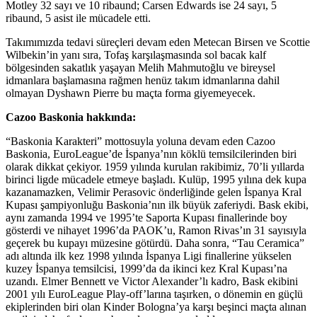
Motley 32 sayı ve 10 ribaund; Carsen Edwards ise 24 sayı, 5
ribaund, 5 asist ile mücadele etti.
Takımımızda tedavi süreçleri devam eden Metecan Birsen ve Scottie
Wilbekin’in yanı sıra, Tofaş karşılaşmasında sol bacak kalf
bölgesinden sakatlık yaşayan Melih Mahmutoğlu ve bireysel
idmanlara başlamasına rağmen henüz takım idmanlarına dahil
olmayan Dyshawn Pierre bu maçta forma giyemeyecek.
Cazoo Baskonia hakkında:
“Baskonia Karakteri” mottosuyla yoluna devam eden Cazoo
Baskonia, EuroLeague’de İspanya’nın köklü temsilcilerinden biri
olarak dikkat çekiyor. 1959 yılında kurulan rakibimiz, 70’li yıllarda
birinci ligde mücadele etmeye başladı. Kulüp, 1995 yılına dek kupa
kazanamazken, Velimir Perasovic önderliğinde gelen İspanya Kral
Kupası şampiyonluğu Baskonia’nın ilk büyük zaferiydi. Bask ekibi,
aynı zamanda 1994 ve 1995’te Saporta Kupası finallerinde boy
gösterdi ve nihayet 1996’da PAOK’u, Ramon Rivas’ın 31 sayısıyla
geçerek bu kupayı müzesine götürdü. Daha sonra, “Tau Ceramica”
adı altında ilk kez 1998 yılında İspanya Ligi finallerine yükselen
kuzey İspanya temsilcisi, 1999’da da ikinci kez Kral Kupası’na
uzandı. Elmer Bennett ve Victor Alexander’lı kadro, Bask ekibini
2001 yılı EuroLeague Play-off’larına taşırken, o dönemin en güçlü
ekiplerinden biri olan Kinder Bologna’ya karşı beşinci maçta alınan