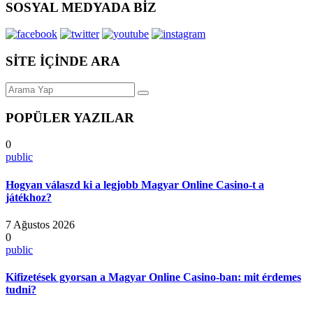
SOSYAL MEDYADA BİZ
SİTE İÇİNDE ARA
POPÜLER YAZILAR
0
public
Hogyan válaszd ki a legjobb Magyar Online Casino-t a
játékhoz?
7 Ağustos 2026
0
public
Kifizetések gyorsan a Magyar Online Casino-ban: mit érdemes
tudni?