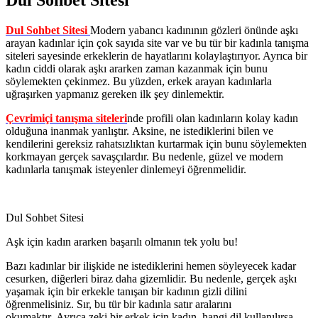
Dul Sohbet Sitesi
Modern yabancı kadınının gözleri önünde aşkı
arayan kadınlar için çok sayıda site var ve bu tür bir kadınla tanışma
siteleri sayesinde erkeklerin de hayatlarını kolaylaştırıyor. Ayrıca bir
kadın ciddi olarak aşkı ararken zaman kazanmak için bunu
söylemekten çekinmez. Bu yüzden, erkek arayan kadınlarla
uğraşırken yapmanız gereken ilk şey dinlemektir.
Çevrimiçi tanışma siteleri
nde profili olan kadınların kolay kadın
olduğuna inanmak yanlıştır. Aksine, ne istediklerini bilen ve
kendilerini gereksiz rahatsızlıktan kurtarmak için bunu söylemekten
korkmayan gerçek savaşçılardır. Bu nedenle, güzel ve modern
kadınlarla tanışmak isteyenler dinlemeyi öğrenmelidir.
Dul Sohbet Sitesi
Aşk için kadın ararken başarılı olmanın tek yolu bu!
Bazı kadınlar bir ilişkide ne istediklerini hemen söyleyecek kadar
cesurken, diğerleri biraz daha gizemlidir. Bu nedenle, gerçek aşkı
yaşamak için bir erkekle tanışan bir kadının gizli dilini
öğrenmelisiniz. Sır, bu tür bir kadınla satır aralarını
okumaktır. Ayrıca zeki bir erkek için kadın, hangi dil kullanılırsa