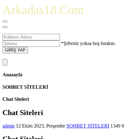
Arkadas18.Com
*Şifreniz yoksa boş bırakın.
GİRİŞ YAP
Anasayfa
SOHBET SİTELERİ
Chat Siteleri
Chat Siteleri
admin
12 Ekim 2023, Perşembe
SOHBET SİTELERİ
1349
0
Chat Siteleri