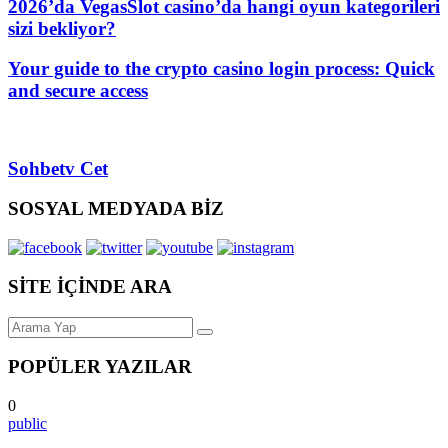
2026’da VegasSlot casino’da hangi oyun kategorileri
sizi bekliyor?
Your guide to the crypto casino login process: Quick
and secure access
Sohbetv Cet
SOSYAL MEDYADA BİZ
SİTE İÇİNDE ARA
POPÜLER YAZILAR
0
public