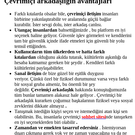
Çevrimiçi arkadaşlığın avantajları
Farklı kıtalarda olsalar bile,
çevrimiçi iletişim
insanları
birbirine yakınlaştırabilir ve aralarında güçlü bağlar
kurabilir. İster sevgi dolu, ister arkadaş canlısı.
Utangaç insanlardan
bahsettiğimizde , bu platform en iyi
seçenek haline geliyor. Güvenle işlev görmeleri ve kendilerini
tam bir güvenlik içinde ifade etmeleri için güvenli bir yolu
temsil ettiğinden.
Kullanıcıların tüm ülkelerden ve hatta farklı
kıtalardan
olduğunu akılda tutarak, kültürlerin aşkınlığı da
hesaba katmamız gereken bir şeydir . Kendileri farklı
kültürlerini paylaşabilirler.
Sanal iletişim
de bize güzel bir eşitlik duygusu
veriyor. Çünkü özel bir fiziksel durumunuz varsa veya farklı
bir sosyal gruba aitseniz, bu önemli bir şey
değildir.
Çevrimiçi arkadaşlık
hakkında konuştuğumuzda
tüm bunlar tamamen alakasız hale geliyor . Çevrimiçi bir
arkadaşlık kurarken çoğumuz başkalarının fiziksel veya sosyal
zevklerini dikkate almayız
.
Tanışmak istediğin kişiyi seçen ve istemediğini atan kişi sen
olabilirsin. Bu, insanlarla çevrimiçi
sohbet sitesi
nde tanışırken
en iyi seçeneklerden biri olabilir
.
Zamandan ve emekten tasarruf edersiniz
. İstemiyorsan
dışarı çıkmana gerek yok ve ne zaman yapacağına ya da ne