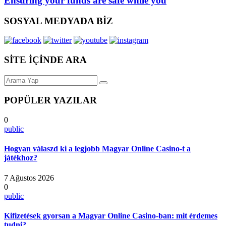
Ensuring your funds are safe while you
SOSYAL MEDYADA BİZ
SİTE İÇİNDE ARA
POPÜLER YAZILAR
0
public
Hogyan válaszd ki a legjobb Magyar Online Casino-t a
játékhoz?
7 Ağustos 2026
0
public
Kifizetések gyorsan a Magyar Online Casino-ban: mit érdemes
tudni?