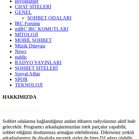
Biyografiler
CHAT SİTELERİ
GENEL
SOHBET ODALARI
İRC Forumu
mIRC IRC KOMUTLARI
MİTOLOJİ
MOBİL SOHBET
Müzik Dünyası
News
public
RADYO YAYINLARI
SOHBET SİTELERİ
Sosyal Ağlar
SPOR
TEKNOLOJİ
HAKKIMIZDA
Arkadas18.com
Sohbet odalarına bağlandığınız andan itibaren radyolarınız aktif hale
gelecektir. Programcı arkadaşlarımızdan istek parçalar yapabilir,
sohbet ettiğiniz dostlarınıza armağan edebilirsiniz. Dilerseniz yetkili
arkadaşlarımız ile diyaloğa geçerek sizler de birer DJ adayı olabilir,