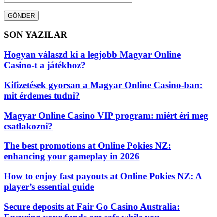
GÖNDER
SON YAZILAR
Hogyan válaszd ki a legjobb Magyar Online
Casino-t a játékhoz?
Kifizetések gyorsan a Magyar Online Casino-ban:
mit érdemes tudni?
Magyar Online Casino VIP program: miért éri meg
csatlakozni?
The best promotions at Online Pokies NZ:
enhancing your gameplay in 2026
How to enjoy fast payouts at Online Pokies NZ: A
player’s essential guide
Secure deposits at Fair Go Casino Australia: