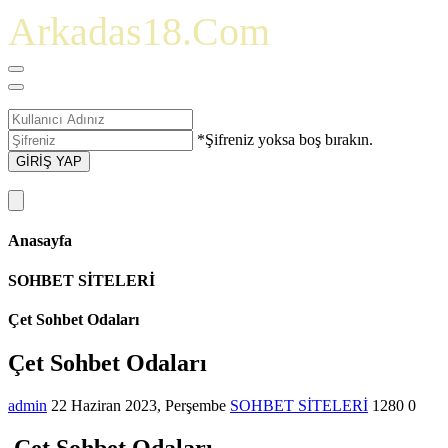
Arkadas18.Com
*Şifreniz yoksa boş bırakın.
GİRİŞ YAP
Anasayfa
SOHBET SİTELERİ
Çet Sohbet Odaları
Çet Sohbet Odaları
admin
22 Haziran 2023, Perşembe
SOHBET SİTELERİ
1280
0
Çet Sohbet Odaları