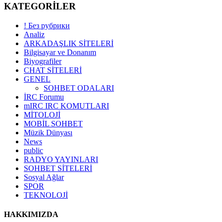
KATEGORİLER
! Без рубрики
Analiz
ARKADAŞLIK SİTELERİ
Bilgisayar ve Donanım
Biyografiler
CHAT SİTELERİ
GENEL
SOHBET ODALARI
İRC Forumu
mIRC IRC KOMUTLARI
MİTOLOJİ
MOBİL SOHBET
Müzik Dünyası
News
public
RADYO YAYINLARI
SOHBET SİTELERİ
Sosyal Ağlar
SPOR
TEKNOLOJİ
HAKKIMIZDA