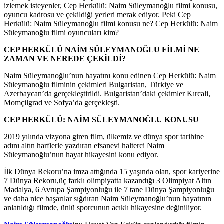
izlemek isteyenler, Cep Herkülü: Naim Süleymanoğlu filmi konusu,
oyuncu kadrosu ve çekildiği yerleri merak ediyor. Peki Cep
Herkülü: Naim Süleymanoğlu filmi konusu ne? Cep Herkülü: Naim
Süleymanoğlu filmi oyuncuları kim?
CEP HERKÜLÜ NAİM SÜLEYMANOĞLU FİLMİ NE
ZAMAN VE NEREDE ÇEKİLDİ?
Naim Süleymanoğlu’nun hayatını konu edinen Cep Herkülü: Naim
Süleymanoğlu filminin çekimleri Bulgaristan, Türkiye ve
Azerbaycan’da gerçekleştirildi. Bulgaristan’daki çekimler Kırcali,
Momçilgrad ve Sofya’da gerçekleşti.
CEP HERKÜLÜ: NAİM SÜLEYMANOĞLU KONUSU
2019 yılında vizyona giren film, ülkemiz ve dünya spor tarihine
adını altın harflerle yazdıran efsanevi halterci Naim
Süleymanoğlu’nun hayat hikayesini konu ediyor.
İlk Dünya Rekoru’na imza attığında 15 yaşında olan, spor kariyerine
7 Dünya Rekoru,üç farklı olimpiyatta kazandığı 3 Olimpiyat Altın
Madalya, 6 Avrupa Şampiyonluğu ile 7 tane Dünya Şampiyonluğu
ve daha nice başarılar sığdıran Naim Süleymanoğlu’nun hayatının
anlatıldığı filmde, ünlü sporcunun acıklı hikayesine değiniliyor.