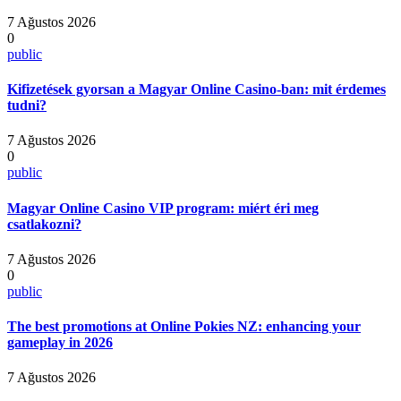
7 Ağustos 2026
0
public
Kifizetések gyorsan a Magyar Online Casino-ban: mit érdemes
tudni?
7 Ağustos 2026
0
public
Magyar Online Casino VIP program: miért éri meg
csatlakozni?
7 Ağustos 2026
0
public
The best promotions at Online Pokies NZ: enhancing your
gameplay in 2026
7 Ağustos 2026