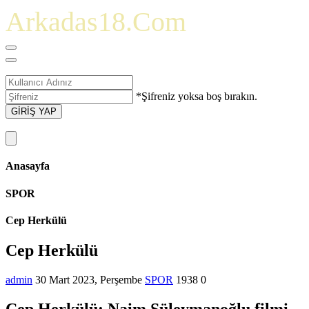
Arkadas18.Com
*Şifreniz yoksa boş bırakın.
GİRİŞ YAP
Anasayfa
SPOR
Cep Herkülü
Cep Herkülü
admin
30 Mart 2023, Perşembe
SPOR
1938
0
Cep Herkülü: Naim Süleymanoğlu filmi