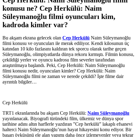
konusu ne? Cep Herkülü: Naim
Süleymanoğlu filmi oyuncuları kim,
kadroda kimler var?
Bu akşam ekrana gelecek olan
Cep Herkülü
Naim Süleymanoğlu
filmi konusu ve oyuncuları ile merak ediliyor. Kendi kilosunun üç
katından 10 kilo fazlasını kaldıran tek sporcu olarak tarihe geçen
Süleymanoğlu, olimpiyatlarda dünya rekoru kırmıştı. Filmin konusu,
çekildiği yerler ve oyuncu kadrosu film severler tarafından
araştırılmaya başlandı. Peki, Cep Herkülü: Naim Süleymanoğlu
filmi konusu nedir, oyuncuları kimler? Cep Herkülü: Naim
Süleymanoğlu filmi ne zaman ve nerede çekildi? İşte filme dair
ayrıntılı bilgiler…
Cep Herkülü
TRT1 ekranlarında bu akşam Cep Herkülü:
Naim Süleymanoğlu
yayınlanacak. Biyografi türündeki film, ülkemiz ve dünya spor
tarihine adını altın harflerle yazdıran ”Cep herkülü” lakaplı efsanevi
halterci Naim Süleymanoğlu’nun hayat hikayesini konu ediyor. Bir
başarı öyküsünü ele alan yapımı daha önce izlemeyenler veya tekrar