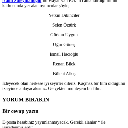
Naim Süleymanoğlu
‘nu Hayat Van Eck’in canlandırdığı filmin
kadrosunda yer alan oyuncular şöyle;
Yetkin Dikinciler
Selen Öztürk
Gürkan Uygun
Uğur Güneş
İsmail Hacıoğlu
Renan Bilek
Bülent Alkış
İzleyecek olan herkese iyi seyirler dileriz. Kaçmaz bir film olduğunu
izleyince anlayacaksınız. Gerçekten muhteşem bir film.
YORUM BIRAKIN
Bir cevap yazın
E-posta hesabınız yayımlanmayacak.
Gerekli alanlar
*
ile
işaretlenmişlerdir