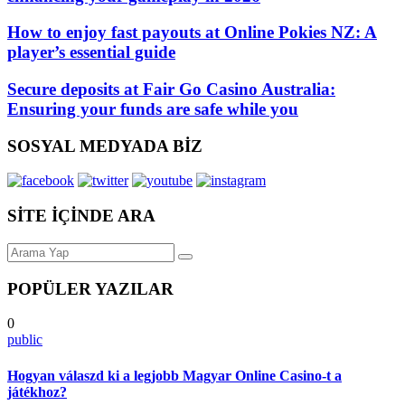
How to enjoy fast payouts at Online Pokies NZ: A
player’s essential guide
Secure deposits at Fair Go Casino Australia:
Ensuring your funds are safe while you
SOSYAL MEDYADA BİZ
SİTE İÇİNDE ARA
POPÜLER YAZILAR
0
public
Hogyan válaszd ki a legjobb Magyar Online Casino-t a
játékhoz?