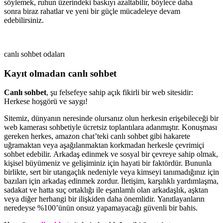
söylemek, ruhun üzerindeki baskıyı azaltabilir, böylece daha
sonra
biraz rahatlar ve yeni bir güçle mücadeleye devam
edebilirsiniz.
canlı sohbet odaları
Kayıt olmadan canlı sohbet
Canlı sohbet
, şu felsefeye sahip açık fikirli bir web sitesidir:
Herkese hoşgörü ve saygı!
Sitemiz, dünyanın neresinde olursanız olun herkesin erişebileceği bir
web kamerası sohbetiyle ücretsiz toplantılara adanmıştır. Konuşması
gereken herkes, amazon chat’teki canlı sohbet gibi hakarete
uğramaktan veya aşağılanmaktan korkmadan herkesle çevrimiçi
sohbet edebilir. Arkadaş edinmek ve sosyal bir çevreye sahip olmak,
kişisel büyümeniz ve gelişiminiz için hayati bir faktördür. Bununla
birlikte, sert bir utangaçlık nedeniyle veya kimseyi tanımadığınız için
bazıları için arkadaş edinmek zordur. İletişim, karşılıklı yardımlaşma,
sadakat ve hatta suç ortaklığı ile eşanlamlı olan arkadaşlık, aşktan
veya diğer herhangi bir ilişkiden daha önemlidir. Yanıtlayanların
neredeyse %100’ünün onsuz yapamayacağı güvenli bir bahis.