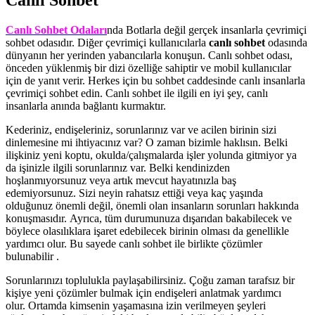
Canlı Sohbet Odaları
nda
Botlarla değil gerçek insanlarla çevrimiçi
sohbet odasıdır.
Diğer çevrimiçi kullanıcılarla
can
lı sohbet
odasında
dünyanın her yerinden yabancılarla konuşun.
Canlı sohbet odası,
önceden yüklenmiş bir dizi özelliğe sahiptir ve mobil kullanıcılar
için de yanıt verir.
Herkes için bu sohbet caddesinde canlı insanlarla
çevrimiçi sohbet edin.
Canlı sohbet ile ilgili en iyi şey, canlı
insanlarla anında bağlantı kurmaktır.
Kederiniz, endişeleriniz, sorunlarınız var ve acilen birinin sizi
dinlemesine mi ihtiyacınız var? O zaman bizimle haklısın. Belki
ilişkiniz yeni koptu, okulda/çalışmalarda işler yolunda gitmiyor ya
da işinizle ilgili sorunlarınız var. Belki kendinizden
hoşlanmıyorsunuz veya artık mevcut hayatınızla baş
edemiyorsunuz. Sizi neyin rahatsız ettiği veya kaç yaşında
olduğunuz önemli değil, önemli olan insanların sorunları hakkında
konuşmasıdır. Ayrıca, tüm durumunuza dışarıdan bakabilecek ve
böylece olasılıklara işaret edebilecek birinin olması da genellikle
yardımcı olur.
Bu sayede canlı sohbet
ile birlikte çözümler
bulunabilir .
Sorunlarınızı toplulukla paylaşabilirsiniz. Çoğu zaman tarafsız bir
kişiye yeni çözümler bulmak için endişeleri anlatmak yardımcı
olur. Ortamda kimsenin yaşamasına izin verilmeyen şeyleri