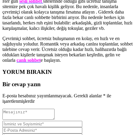
Her gün
sesli sohbet
sitelerinde olduğu gibi ücretsiz tanışma
sitemize pek çok havalı kişilik geliyor. Bu nedenle,
insanlarla
çevrimiçi olarak kolayca tanışma fırsatına atlayın
. Giderek daha
fazla bekar canlı sohbette birbirini arıyor. Bu nedenle herkes için
tasarlandı, herkes ruh eşini bulabilir: arkadaşlık, gizli toplantılar, hızlı
karşılaşmalar, kalıcı ilişkiler, değiş tokuşlar, geziler vb.
Çevrimiçi sohbet, ücretsiz buluşmanın en kolay, en hızlı ve en
sağduyulu yoludur. Romantik veya arkadaş canlısı toplantılar, sohbet
talebine cevap verir. Ücretsiz olduğu kadar hızlı, halihazırda bağlı
oldukları kişilerle tanışmak isteyen bekarları keşfedin, gelin ve
onlarla
canlı sohbet
e başlayın.
YORUM BIRAKIN
Bir cevap yazın
E-posta hesabınız yayımlanmayacak.
Gerekli alanlar
*
ile
işaretlenmişlerdir