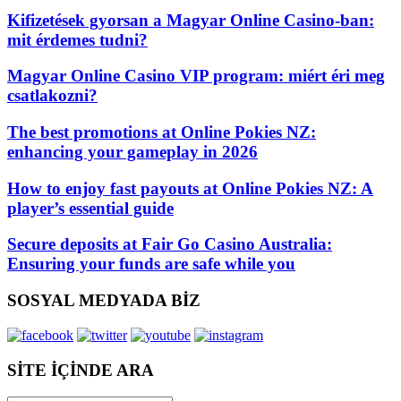
Kifizetések gyorsan a Magyar Online Casino-ban:
mit érdemes tudni?
Magyar Online Casino VIP program: miért éri meg
csatlakozni?
The best promotions at Online Pokies NZ:
enhancing your gameplay in 2026
How to enjoy fast payouts at Online Pokies NZ: A
player’s essential guide
Secure deposits at Fair Go Casino Australia:
Ensuring your funds are safe while you
SOSYAL MEDYADA BİZ
SİTE İÇİNDE ARA