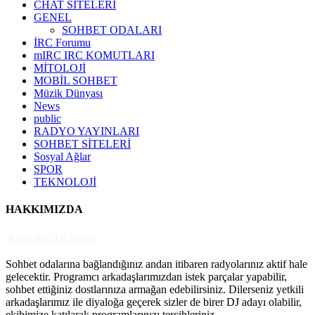
CHAT SİTELERİ
GENEL
SOHBET ODALARI
İRC Forumu
mIRC IRC KOMUTLARI
MİTOLOJİ
MOBİL SOHBET
Müzik Dünyası
News
public
RADYO YAYINLARI
SOHBET SİTELERİ
Sosyal Ağlar
SPOR
TEKNOLOJİ
HAKKIMIZDA
Arkadas18.com
Sohbet odalarına bağlandığınız andan itibaren radyolarınız aktif hale
gelecektir. Programcı arkadaşlarımızdan istek parçalar yapabilir,
sohbet ettiğiniz dostlarınıza armağan edebilirsiniz. Dilerseniz yetkili
arkadaşlarımız ile diyaloğa geçerek sizler de birer DJ adayı olabilir,
ekibimize katılarak programlarınızı tercihleriniz..