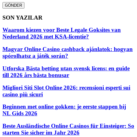
GÖNDER
SON YAZILAR
Waarom kiezen voor Beste Legale Goksites van
Nederland 2026 met KSA-licentie?
Magyar Online Casino cashback ajánlatok: hogyan
spórolhatsz a játék során?
Utforska Bästa betting utan svensk licens: en guide
till 2026 års bästa bonusar
Migliori Siti Slot Online 2026: recensioni esperti sui
casino più sicuri
Beginnen met online gokken: je eerste stappen bij
NL Gids 2026
Beste Ausländische Online Casinos für Einsteiger: So
starten Sie sicher im Jahr 2026