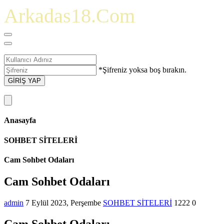
Arkadas18.Com
*Şifreniz yoksa boş bırakın.
GİRİŞ YAP
Anasayfa
SOHBET SİTELERİ
Cam Sohbet Odaları
Cam Sohbet Odaları
admin
7 Eylül 2023, Perşembe
SOHBET SİTELERİ
1222
0
Cam Sohbet Odaları