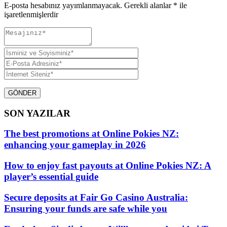
E-posta hesabınız yayımlanmayacak.
Gerekli alanlar
*
ile
işaretlenmişlerdir
GÖNDER
SON YAZILAR
The best promotions at Online Pokies NZ:
enhancing your gameplay in 2026
How to enjoy fast payouts at Online Pokies NZ: A
player’s essential guide
Secure deposits at Fair Go Casino Australia:
Ensuring your funds are safe while you