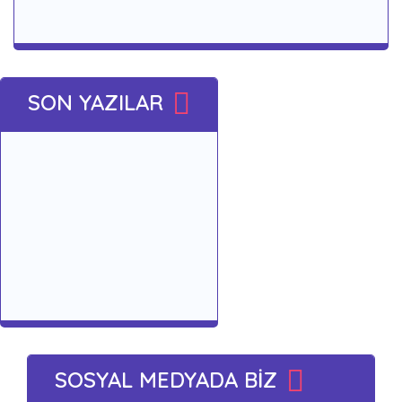
Hogyan válaszd ki a
SON YAZILAR
legjobb Magyar
Kifizetések gyorsan
Online Casino-t a
a Magyar Online
játékhoz?
Magyar Online
Casino-ban: mit
The best
Casino VIP program:
érdemes tudni?
promotions at
miért éri meg
How to enjoy fast
Online Pokies NZ:
csatlakozni?
payouts at Online
enhancing your
Secure deposits at
Pokies NZ: A
gameplay in 2026
Fair Go Casino
player’s essential
Australia: Ensuring
guide
your funds are safe
while you
SOSYAL MEDYADA BİZ