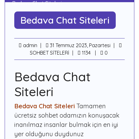
Bedava Chat Siteleri
Bedava Chat Siteleri
admin
31 Temmuz 2023, Pazartesi
SOHBET SİTELERİ
1134
0
Bedava Chat
Siteleri
Bedava Chat Siteleri
Tamamen
ücretsiz sohbet odamızın konuşacak
inanılmaz insanlar bulmak için en iyi
yer olduğunu duydunuz