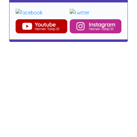
SİTE İÇİNDE ARA
POPÜLER YAZILAR