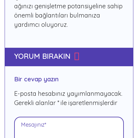
ağınızı genişletme potansiyeline sahip
önemli bağlantıları bulmanıza
yardımcı oluyoruz.
YORUM BIRAKIN
Bir cevap yazın
E-posta hesabınız yayımlanmayacak.
Gerekli alanlar
*
ile işaretlenmişlerdir