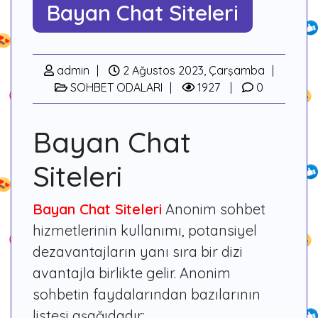
Bayan Chat Siteleri
admin
2 Ağustos 2023, Çarşamba
SOHBET ODALARI
1927
0
Bayan Chat
Siteleri
Bayan Chat Siteleri
Anonim sohbet
hizmetlerinin kullanımı, potansiyel
dezavantajların yanı sıra bir dizi
avantajla birlikte gelir. Anonim
sohbetin faydalarından bazılarının
listesi aşağıdadır: