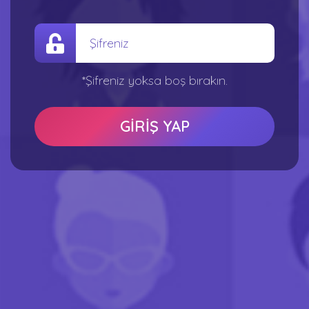
*Şifreniz yoksa boş bırakın.
GİRİŞ YAP