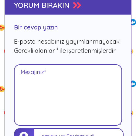
YORUM BIRAKIN
Bir cevap yazın
E-posta hesabınız yayımlanmayacak.
Gerekli alanlar
*
ile işaretlenmişlerdir