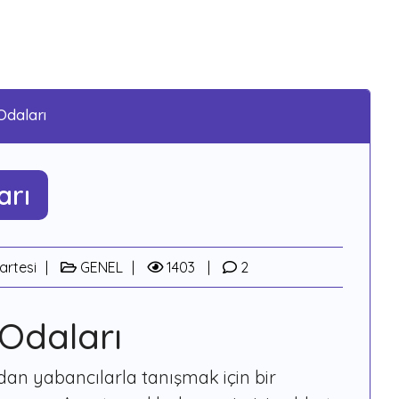
Odaları
arı
artesi
GENEL
1403
2
Odaları
an yabancılarla tanışmak için bir