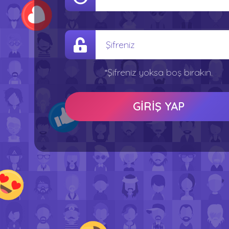
*Şifreniz yoksa boş bırakın.
GİRİŞ YAP