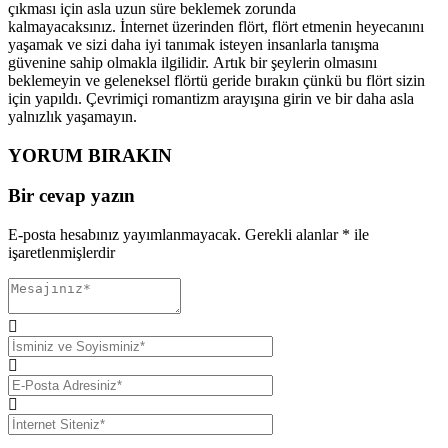
çıkması için asla uzun süre beklemek zorunda
kalmayacaksınız. İnternet üzerinden flört, flört etmenin heyecanını
yaşamak ve sizi daha iyi tanımak isteyen insanlarla tanışma
güvenine sahip olmakla ilgilidir. Artık bir şeylerin olmasını
beklemeyin ve geleneksel flörtü geride bırakın çünkü bu flört sizin
için yapıldı. Çevrimiçi romantizm arayışına girin ve bir daha asla
yalnızlık yaşamayın.
YORUM BIRAKIN
Bir cevap yazın
E-posta hesabınız yayımlanmayacak.
Gerekli alanlar
*
ile
işaretlenmişlerdir