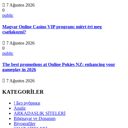
7 Ağustos 2026
0
public
Magyar Online Casino VIP program: miért éri meg
csatlakozni?
7 Ağustos 2026
0
public
The best promotions at Online Pokies NZ: enhancing your
gameplay in 2026
7 Ağustos 2026
KATEGORİLER
! Без рубрики
Analiz
ARKADAŞLIK SİTELERİ
Bilgisayar ve Donanım
Biyografiler