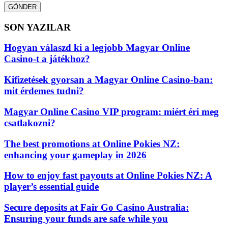
GÖNDER
SON YAZILAR
Hogyan válaszd ki a legjobb Magyar Online
Casino-t a játékhoz?
Kifizetések gyorsan a Magyar Online Casino-ban:
mit érdemes tudni?
Magyar Online Casino VIP program: miért éri meg
csatlakozni?
The best promotions at Online Pokies NZ:
enhancing your gameplay in 2026
How to enjoy fast payouts at Online Pokies NZ: A
player’s essential guide
Secure deposits at Fair Go Casino Australia:
Ensuring your funds are safe while you