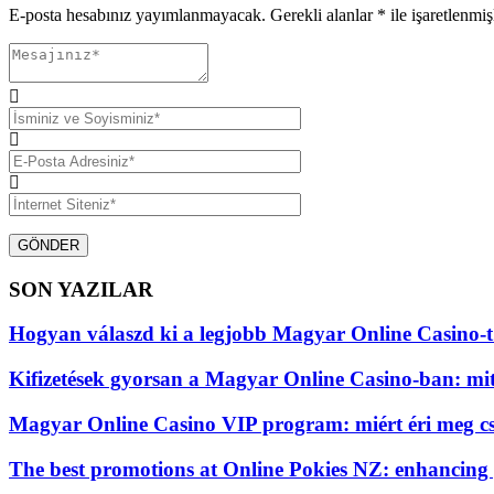
E-posta hesabınız yayımlanmayacak.
Gerekli alanlar
*
ile işaretlenmiş
GÖNDER
SON YAZILAR
Hogyan válaszd ki a legjobb Magyar Online Casino-t
Kifizetések gyorsan a Magyar Online Casino-ban: mi
Magyar Online Casino VIP program: miért éri meg cs
The best promotions at Online Pokies NZ: enhancing