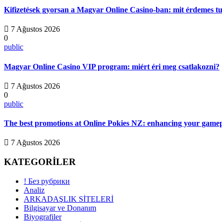
Kifizetések gyorsan a Magyar Online Casino-ban: mit érdemes t
7 Ağustos 2026
0
public
Magyar Online Casino VIP program: miért éri meg csatlakozni?
7 Ağustos 2026
0
public
The best promotions at Online Pokies NZ: enhancing your gamep
7 Ağustos 2026
KATEGORİLER
! Без рубрики
Analiz
ARKADAŞLIK SİTELERİ
Bilgisayar ve Donanım
Biyografiler