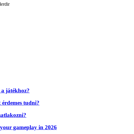
lerdir
 a játékhoz?
t érdemes tudni?
atlakozni?
 your gameplay in 2026