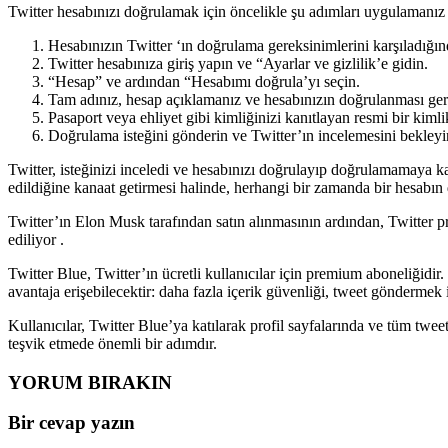
Twitter hesabınızı doğrulamak için öncelikle şu adımları uygulamanız
Hesabınızın Twitter ‘ın doğrulama gereksinimlerini karşıladığınd
Twitter hesabınıza giriş yapın ve “Ayarlar ve gizlilik’e gidin.
“Hesap” ve ardından “Hesabımı doğrula’yı seçin.
Tam adınız, hesap açıklamanız ve hesabınızın doğrulanması gere
Pasaport veya ehliyet gibi kimliğinizi kanıtlayan resmi bir kimli
Doğrulama isteğini gönderin ve Twitter’ın incelemesini bekleyi
Twitter, isteğinizi inceledi ve hesabınızı doğrulayıp doğrulamamaya ka
edildiğine kanaat getirmesi halinde, herhangi bir zamanda bir hesabın
Twitter’ın Elon Musk tarafından satın alınmasının ardından, Twitter pr
ediliyor .
Twitter Blue, Twitter’ın ücretli kullanıcılar için premium aboneliğidir.
avantaja erişebilecektir: daha fazla içerik güvenliği, tweet göndermek 
Kullanıcılar, Twitter Blue’ya katılarak profil sayfalarında ve tüm twee
teşvik etmede önemli bir adımdır.
YORUM BIRAKIN
Bir cevap yazın