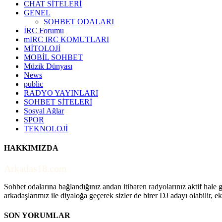
CHAT SİTELERİ
GENEL
SOHBET ODALARI
İRC Forumu
mIRC IRC KOMUTLARI
MİTOLOJİ
MOBİL SOHBET
Müzik Dünyası
News
public
RADYO YAYINLARI
SOHBET SİTELERİ
Sosyal Ağlar
SPOR
TEKNOLOJİ
HAKKIMIZDA
Arkadas18.com
Sohbet odalarına bağlandığınız andan itibaren radyolarınız aktif hale ge
arkadaşlarımız ile diyaloğa geçerek sizler de birer DJ adayı olabilir, ek
SON YORUMLAR