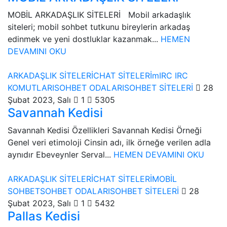
MOBİL ARKADAŞLIK SİTELERİ Mobil arkadaşlık
siteleri; mobil sohbet tutkunu bireylerin arkadaş
edinmek ve yeni dostluklar kazanmak...
HEMEN
DEVAMINI OKU
ARKADAŞLIK SİTELERİ
CHAT SİTELERİ
mIRC IRC
KOMUTLARI
SOHBET ODALARI
SOHBET SİTELERİ
28
Şubat 2023, Salı
1
5305
Savannah Kedisi
Savannah Kedisi Özellikleri Savannah Kedisi Örneği
Genel veri etimoloji Cinsin adı, ilk örneğe verilen adla
aynıdır Ebeveynler Serval...
HEMEN DEVAMINI OKU
ARKADAŞLIK SİTELERİ
CHAT SİTELERİ
MOBİL
SOHBET
SOHBET ODALARI
SOHBET SİTELERİ
28
Şubat 2023, Salı
1
5432
Pallas Kedisi