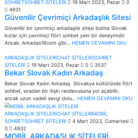
SOHBET
SOHBET SİTELERİ
19 Mart 2023, Pazar
0
4931
Güvenilir Çevrimiçi Arkadaşlık Sitesi
Güvenilir bir çevrimiçi arkadaşlık sitesi bulma Slovak
kızlar için çevrimiçi flört sohbet yeni bir deneyimdir
Ancak, Arkadas18com gibi...
HEMEN DEVAMINI OKU
ARKADAŞLIK SİTELERİ
CHAT SİTELERİ
SOHBET
SİTELERİ
19 Mart 2023, Pazar
0
3537
Bekar Slovak Kadın Arkadaş
Bekar Slovak Kadın Arkadaş Slovakya kültüründe flört
sohbet, sıradan bir ilişki randevusuna yol açabilir,
ancak uzun vadeli sevgi dolu...
HEMEN DEVAMINI OKU
ARKADAŞLIK SİTELERİ
CHAT SİTELERİ
MOBİL
SOHBET
SOHBET SİTELERİ
4 Mart 2023, Cumartesi
0
4932
MOBİL ARKADAŞLIK SİTELERİ