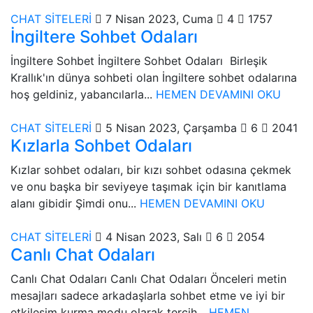
CHAT SİTELERİ
7 Nisan 2023, Cuma
4
1757
İngiltere Sohbet Odaları
İngiltere Sohbet İngiltere Sohbet Odaları Birleşik
Krallık'ın dünya sohbeti olan İngiltere sohbet odalarına
hoş geldiniz, yabancılarla...
HEMEN DEVAMINI OKU
CHAT SİTELERİ
5 Nisan 2023, Çarşamba
6
2041
Kızlarla Sohbet Odaları
Kızlar sohbet odaları, bir kızı sohbet odasına çekmek
ve onu başka bir seviyeye taşımak için bir kanıtlama
alanı gibidir Şimdi onu...
HEMEN DEVAMINI OKU
CHAT SİTELERİ
4 Nisan 2023, Salı
6
2054
Canlı Chat Odaları
Canlı Chat Odaları Canlı Chat Odaları Önceleri metin
mesajları sadece arkadaşlarla sohbet etme ve iyi bir
etkileşim kurma modu olarak tercih...
HEMEN