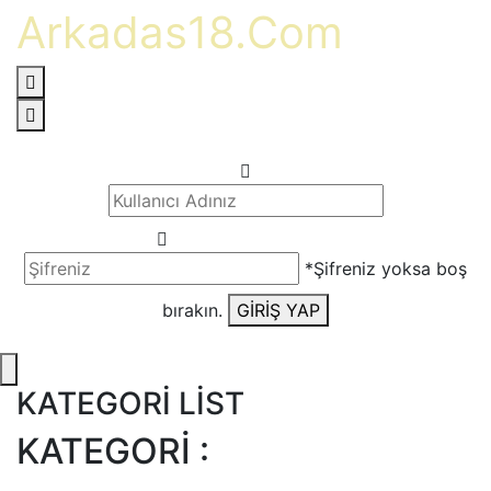
Arkadas18.Com
*Şifreniz yoksa boş
bırakın.
GİRİŞ YAP
KATEGORİ LİST
KATEGORİ :
CHAT SİTELERİ