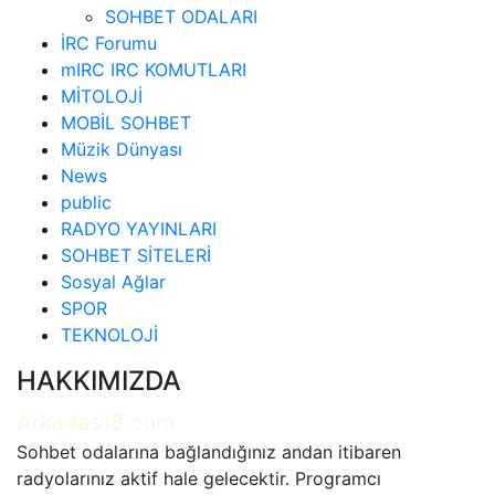
SOHBET ODALARI
İRC Forumu
mIRC IRC KOMUTLARI
MİTOLOJİ
MOBİL SOHBET
Müzik Dünyası
News
public
RADYO YAYINLARI
SOHBET SİTELERİ
Sosyal Ağlar
SPOR
TEKNOLOJİ
HAKKIMIZDA
Arkadas18.com
Sohbet odalarına bağlandığınız andan itibaren
radyolarınız aktif hale gelecektir. Programcı