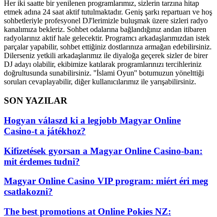
Her iki saatte bir yenilenen programlarımız, sizlerin tarzına hitap
etmek adına 24 saat aktif tutulmaktadır. Geniş şarkı repartuarı ve hoş
sohbetleriyle profesyonel DJ'lerimizle buluşmak üzere sizleri radyo
kanalımıza bekleriz. Sohbet odalarına bağlandığınız andan itibaren
radyolarınız aktif hale gelecektir. Programcı arkadaşlarımızdan istek
parçalar yapabilir, sohbet ettiğiniz dostlarınıza armağan edebilirsiniz.
Dilerseniz yetkili arkadaşlarımız ile diyaloğa geçerek sizler de birer
DJ adayı olabilir, ekibimize katılarak programlarınızı tercihleriniz
doğrultusunda sunabilirsiniz. ''İslami Oyun'' botumuzun yönelttiği
soruları cevaplayabilir, diğer kullanıcılarımız ile yarışabilirsiniz.
SON YAZILAR
Hogyan válaszd ki a legjobb Magyar Online
Casino-t a játékhoz?
Kifizetések gyorsan a Magyar Online Casino-ban:
mit érdemes tudni?
Magyar Online Casino VIP program: miért éri meg
csatlakozni?
The best promotions at Online Pokies NZ: