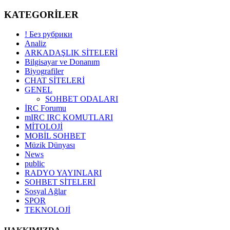
KATEGORİLER
! Без рубрики
Analiz
ARKADAŞLIK SİTELERİ
Bilgisayar ve Donanım
Biyografiler
CHAT SİTELERİ
GENEL
SOHBET ODALARI
İRC Forumu
mIRC IRC KOMUTLARI
MİTOLOJİ
MOBİL SOHBET
Müzik Dünyası
News
public
RADYO YAYINLARI
SOHBET SİTELERİ
Sosyal Ağlar
SPOR
TEKNOLOJİ