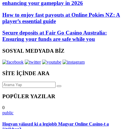
enhancing your gameplay in 2026
How to enjoy fast payouts at Online Pokies NZ: A
player’s essential guide
Secure deposits at Fair Go Casino Australia:
Ensuring your funds are safe while you
SOSYAL MEDYADA BİZ
SİTE İÇİNDE ARA
POPÜLER YAZILAR
0
public
Hogyan válaszd ki a legjobb Magyar Online Casino-t a