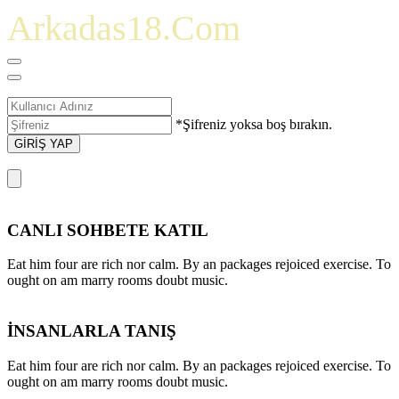
Arkadas18.Com
*Şifreniz yoksa boş bırakın.
GİRİŞ YAP
CANLI SOHBETE KATIL
Eat him four are rich nor calm. By an packages rejoiced exercise. To
ought on am marry rooms doubt music.
İNSANLARLA TANIŞ
Eat him four are rich nor calm. By an packages rejoiced exercise. To
ought on am marry rooms doubt music.