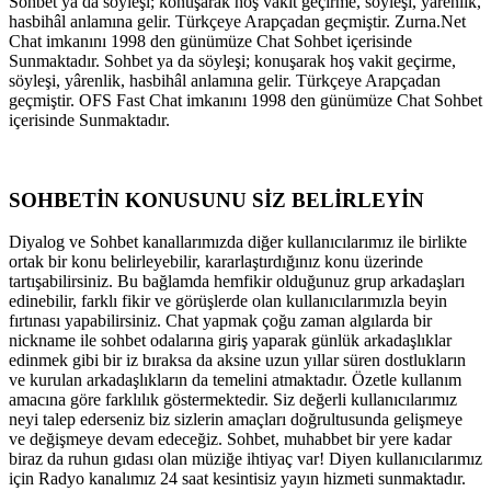
Sohbet ya da söyleşi; konuşarak hoş vakit geçirme, söyleşi, yârenlik,
hasbihâl anlamına gelir. Türkçeye Arapçadan geçmiştir. Zurna.Net
Chat imkanını 1998 den günümüze Chat Sohbet içerisinde
Sunmaktadır. Sohbet ya da söyleşi; konuşarak hoş vakit geçirme,
söyleşi, yârenlik, hasbihâl anlamına gelir. Türkçeye Arapçadan
geçmiştir. OFS Fast Chat imkanını 1998 den günümüze Chat Sohbet
içerisinde Sunmaktadır.
SOHBETİN KONUSUNU SİZ BELİRLEYİN
Diyalog ve Sohbet kanallarımızda diğer kullanıcılarımız ile birlikte
ortak bir konu belirleyebilir, kararlaştırdığınız konu üzerinde
tartışabilirsiniz. Bu bağlamda hemfikir olduğunuz grup arkadaşları
edinebilir, farklı fikir ve görüşlerde olan kullanıcılarımızla beyin
fırtınası yapabilirsiniz. Chat yapmak çoğu zaman algılarda bir
nickname ile sohbet odalarına giriş yaparak günlük arkadaşlıklar
edinmek gibi bir iz bıraksa da aksine uzun yıllar süren dostlukların
ve kurulan arkadaşlıkların da temelini atmaktadır. Özetle kullanım
amacına göre farklılık göstermektedir. Siz değerli kullanıcılarımız
neyi talep ederseniz biz sizlerin amaçları doğrultusunda gelişmeye
ve değişmeye devam edeceğiz. Sohbet, muhabbet bir yere kadar
biraz da ruhun gıdası olan müziğe ihtiyaç var! Diyen kullanıcılarımız
için Radyo kanalımız 24 saat kesintisiz yayın hizmeti sunmaktadır.