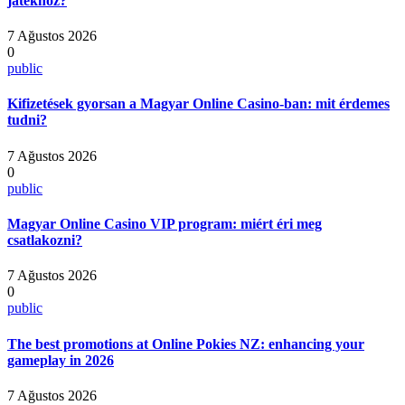
játékhoz?
7 Ağustos 2026
0
public
Kifizetések gyorsan a Magyar Online Casino-ban: mit érdemes
tudni?
7 Ağustos 2026
0
public
Magyar Online Casino VIP program: miért éri meg
csatlakozni?
7 Ağustos 2026
0
public
The best promotions at Online Pokies NZ: enhancing your
gameplay in 2026
7 Ağustos 2026