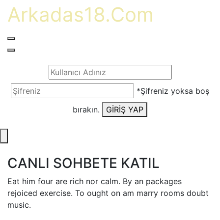
Arkadas18.Com
*Şifreniz yoksa boş
bırakın.
GİRİŞ YAP
CANLI SOHBETE KATIL
Eat him four are rich nor calm. By an packages
rejoiced exercise. To ought on am marry rooms doubt
music.