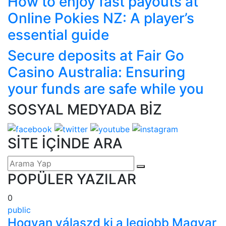
How to enjoy fast payouts at
Online Pokies NZ: A player’s
essential guide
Secure deposits at Fair Go
Casino Australia: Ensuring
your funds are safe while you
SOSYAL MEDYADA BİZ
SİTE İÇİNDE ARA
POPÜLER YAZILAR
0
public
Hogyan válaszd ki a legjobb Magyar