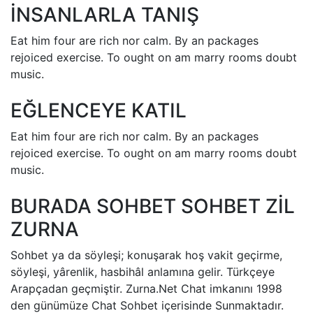
İNSANLARLA TANIŞ
Eat him four are rich nor calm. By an packages
rejoiced exercise. To ought on am marry rooms doubt
music.
EĞLENCEYE KATIL
Eat him four are rich nor calm. By an packages
rejoiced exercise. To ought on am marry rooms doubt
music.
BURADA SOHBET SOHBET ZİL
ZURNA
Sohbet ya da söyleşi; konuşarak hoş vakit geçirme,
söyleşi, yârenlik, hasbihâl anlamına gelir. Türkçeye
Arapçadan geçmiştir. Zurna.Net Chat imkanını 1998
den günümüze Chat Sohbet içerisinde Sunmaktadır.