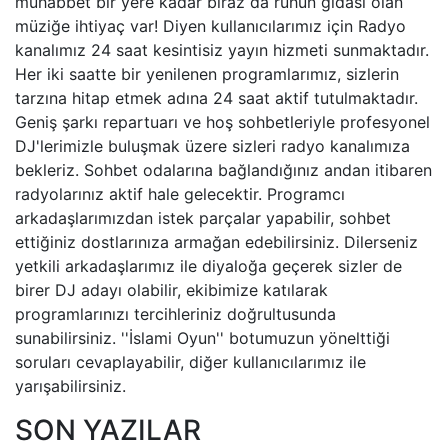
muhabbet bir yere kadar biraz da ruhun gıdası olan
müziğe ihtiyaç var! Diyen kullanıcılarımız için Radyo
kanalımız 24 saat kesintisiz yayın hizmeti sunmaktadır.
Her iki saatte bir yenilenen programlarımız, sizlerin
tarzına hitap etmek adına 24 saat aktif tutulmaktadır.
Geniş şarkı repartuarı ve hoş sohbetleriyle profesyonel
DJ'lerimizle buluşmak üzere sizleri radyo kanalımıza
bekleriz. Sohbet odalarına bağlandığınız andan itibaren
radyolarınız aktif hale gelecektir. Programcı
arkadaşlarımızdan istek parçalar yapabilir, sohbet
ettiğiniz dostlarınıza armağan edebilirsiniz. Dilerseniz
yetkili arkadaşlarımız ile diyaloğa geçerek sizler de
birer DJ adayı olabilir, ekibimize katılarak
programlarınızı tercihleriniz doğrultusunda
sunabilirsiniz. ''İslami Oyun'' botumuzun yönelttiği
soruları cevaplayabilir, diğer kullanıcılarımız ile
yarışabilirsiniz.
SON YAZILAR