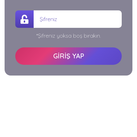
*Şifreniz yoksa boş bırakın.
GİRİŞ YAP