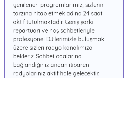
yenilenen programlarımız, sizlerin
tarzına hitap etmek adına 24 saat
aktif tutulmaktadır. Geniş şarkı
repartuarı ve hoş sohbetleriyle
profesyonel DJ'lerimizle buluşmak
üzere sizleri radyo kanalımıza
bekleriz. Sohbet odalarına
bağlandığınız andan itibaren
radyolarınız aktif hale gelecektir.
Programcı arkadaşlarımızdan istek
parçalar yapabilir, sohbet ettiğiniz
dostlarınıza armağan edebilirsiniz.
Dilerseniz yetkili arkadaşlarımız ile
diyaloğa geçerek sizler de birer DJ
adayı olabilir, ekibimize katılarak