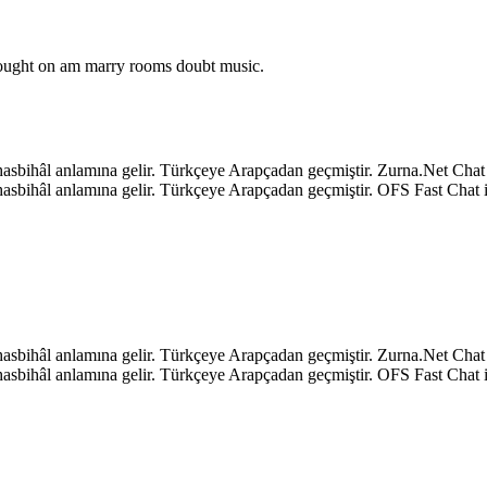
o ought on am marry rooms doubt music.
k, hasbihâl anlamına gelir. Türkçeye Arapçadan geçmiştir. Zurna.Net C
k, hasbihâl anlamına gelir. Türkçeye Arapçadan geçmiştir. OFS Fast Ch
k, hasbihâl anlamına gelir. Türkçeye Arapçadan geçmiştir. Zurna.Net C
k, hasbihâl anlamına gelir. Türkçeye Arapçadan geçmiştir. OFS Fast Ch