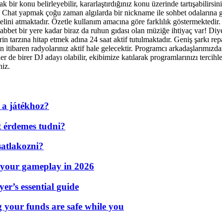
ak bir konu belirleyebilir, kararlaştırdığınız konu üzerinde tartışabilirs
niz. Chat yapmak çoğu zaman algılarda bir nickname ile sohbet odalarına 
elini atmaktadır. Özetle kullanım amacına göre farklılık göstermektedir. S
t bir yere kadar biraz da ruhun gıdası olan müziğe ihtiyaç var! Diyen
rin tarzına hitap etmek adına 24 saat aktif tutulmaktadır. Geniş şarkı r
 itibaren radyolarınız aktif hale gelecektir. Programcı arkadaşlarımızdan
zler de birer DJ adayı olabilir, ekibimize katılarak programlarınızı terci
niz.
 a játékhoz?
t érdemes tudni?
atlakozni?
 your gameplay in 2026
er’s essential guide
g your funds are safe while you