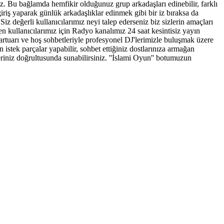
iniz. Bu bağlamda hemfikir olduğunuz grup arkadaşları edinebilir, farklı
giriş yaparak günlük arkadaşlıklar edinmek gibi bir iz bıraksa da
iz değerli kullanıcılarımız neyi talep ederseniz biz sizlerin amaçları
 kullanıcılarımız için Radyo kanalımız 24 saat kesintisiz yayın
epartuarı ve hoş sohbetleriyle profesyonel DJ'lerimizle buluşmak üzere
 istek parçalar yapabilir, sohbet ettiğiniz dostlarınıza armağan
hleriniz doğrultusunda sunabilirsiniz. ''İslami Oyun'' botumuzun