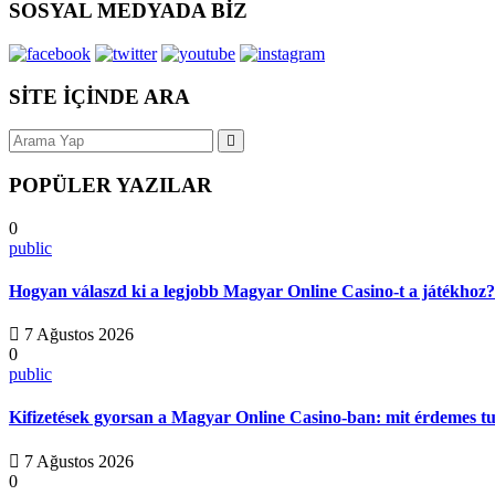
SOSYAL MEDYADA BİZ
SİTE İÇİNDE ARA
POPÜLER YAZILAR
0
public
Hogyan válaszd ki a legjobb Magyar Online Casino-t a játékhoz?
7 Ağustos 2026
0
public
Kifizetések gyorsan a Magyar Online Casino-ban: mit érdemes t
7 Ağustos 2026
0