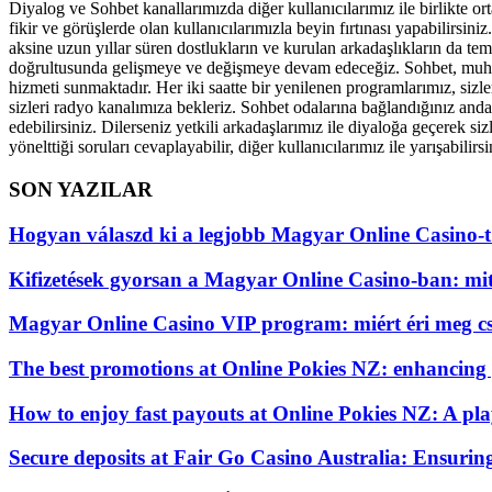
Diyalog ve Sohbet kanallarımızda diğer kullanıcılarımız ile birlikte ort
fikir ve görüşlerde olan kullanıcılarımızla beyin fırtınası yapabilirsi
aksine uzun yıllar süren dostlukların ve kurulan arkadaşlıkların da tem
doğrultusunda gelişmeye ve değişmeye devam edeceğiz. Sohbet, muhabbe
hizmeti sunmaktadır. Her iki saatte bir yenilenen programlarımız, sizle
sizleri radyo kanalımıza bekleriz. Sohbet odalarına bağlandığınız andan
edebilirsiniz. Dilerseniz yetkili arkadaşlarımız ile diyaloğa geçerek si
yönelttiği soruları cevaplayabilir, diğer kullanıcılarımız ile yarışabilirsi
SON YAZILAR
Hogyan válaszd ki a legjobb Magyar Online Casino-t
Kifizetések gyorsan a Magyar Online Casino-ban: mi
Magyar Online Casino VIP program: miért éri meg cs
The best promotions at Online Pokies NZ: enhancing
How to enjoy fast payouts at Online Pokies NZ: A play
Secure deposits at Fair Go Casino Australia: Ensurin