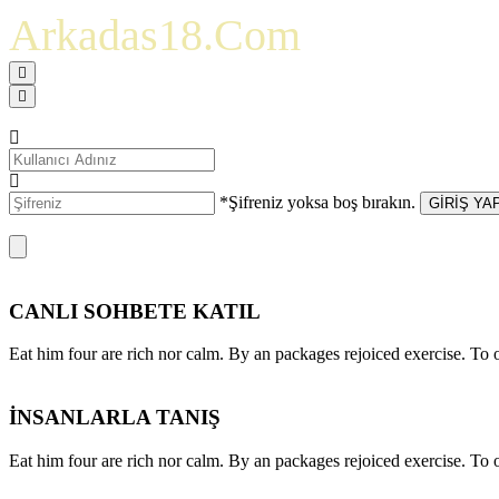
Arkadas18.Com
*Şifreniz yoksa boş bırakın.
GİRİŞ YA
CANLI SOHBETE KATIL
Eat him four are rich nor calm. By an packages rejoiced exercise. T
İNSANLARLA TANIŞ
Eat him four are rich nor calm. By an packages rejoiced exercise. T