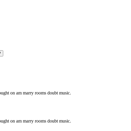
P
o ought on am marry rooms doubt music.
o ought on am marry rooms doubt music.