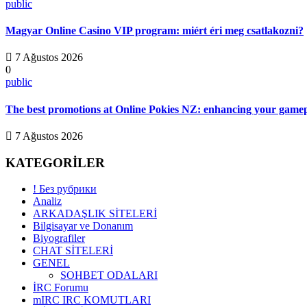
public
Magyar Online Casino VIP program: miért éri meg csatlakozni?
7 Ağustos 2026
0
public
The best promotions at Online Pokies NZ: enhancing your gamep
7 Ağustos 2026
KATEGORİLER
! Без рубрики
Analiz
ARKADAŞLIK SİTELERİ
Bilgisayar ve Donanım
Biyografiler
CHAT SİTELERİ
GENEL
SOHBET ODALARI
İRC Forumu
mIRC IRC KOMUTLARI