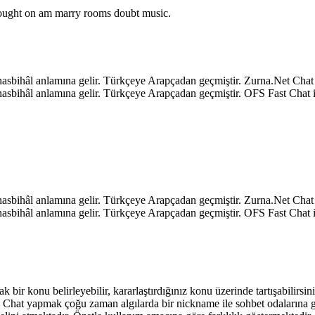
o ought on am marry rooms doubt music.
k, hasbihâl anlamına gelir. Türkçeye Arapçadan geçmiştir. Zurna.Net C
k, hasbihâl anlamına gelir. Türkçeye Arapçadan geçmiştir. OFS Fast Ch
k, hasbihâl anlamına gelir. Türkçeye Arapçadan geçmiştir. Zurna.Net C
k, hasbihâl anlamına gelir. Türkçeye Arapçadan geçmiştir. OFS Fast Ch
ak bir konu belirleyebilir, kararlaştırdığınız konu üzerinde tartışabilirs
niz. Chat yapmak çoğu zaman algılarda bir nickname ile sohbet odalarına 