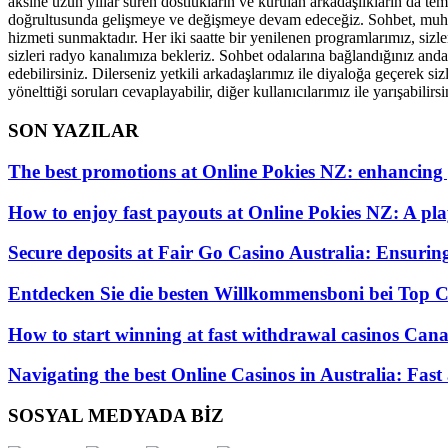
aksine uzun yıllar süren dostlukların ve kurulan arkadaşlıkların da tem
doğrultusunda gelişmeye ve değişmeye devam edeceğiz. Sohbet, muhabbe
hizmeti sunmaktadır. Her iki saatte bir yenilenen programlarımız, sizle
sizleri radyo kanalımıza bekleriz. Sohbet odalarına bağlandığınız andan
edebilirsiniz. Dilerseniz yetkili arkadaşlarımız ile diyaloğa geçerek si
yönelttiği soruları cevaplayabilir, diğer kullanıcılarımız ile yarışabilirsi
SON YAZILAR
The best promotions at Online Pokies NZ: enhancing
How to enjoy fast payouts at Online Pokies NZ: A play
Secure deposits at Fair Go Casino Australia: Ensurin
Entdecken Sie die besten Willkommensboni bei Top C
How to start winning at fast withdrawal casinos Canad
Navigating the best Online Casinos in Australia: Fast
SOSYAL MEDYADA BİZ