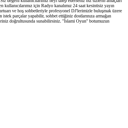
iz değerli kullanıcılarımız neyi talep ederseniz biz sizlerin amaçları
 kullanıcılarımız için Radyo kanalımız 24 saat kesintisiz yayın
epartuarı ve hoş sohbetleriyle profesyonel DJ'lerimizle buluşmak üzere
 istek parçalar yapabilir, sohbet ettiğiniz dostlarınıza armağan
hleriniz doğrultusunda sunabilirsiniz. ''İslami Oyun'' botumuzun