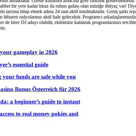
elini atmaktadır. Özetle kullanım amacına göre farklılık göstermektedir. S
t bir yere kadar biraz da ruhun gıdası olan müziğe ihtiyaç var! Diyen
rin tarzına hitap etmek adına 24 saat aktif tutulmaktadır. Geniş şarkı r
 itibaren radyolarınız aktif hale gelecektir. Programcı arkadaşlarımızdan
zler de birer DJ adayı olabilir, ekibimize katılarak programlarınızı terci
niz.
 your gameplay in 2026
er’s essential guide
g your funds are safe while you
asino Bonus Österreich für 2026
a: a beginner’s guide to instant
 access to real money pokies and