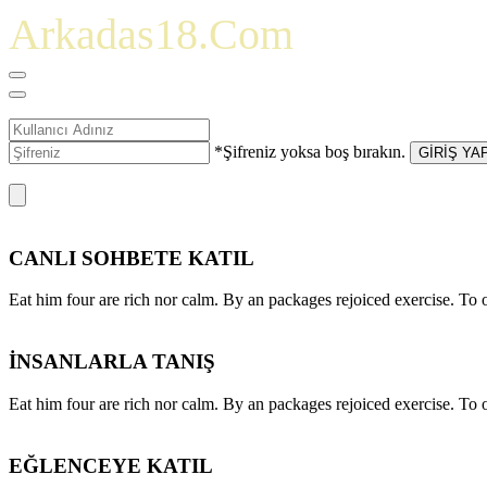
Arkadas18.Com
*Şifreniz yoksa boş bırakın.
GİRİŞ YA
CANLI SOHBETE KATIL
Eat him four are rich nor calm. By an packages rejoiced exercise. T
İNSANLARLA TANIŞ
Eat him four are rich nor calm. By an packages rejoiced exercise. T
EĞLENCEYE KATIL