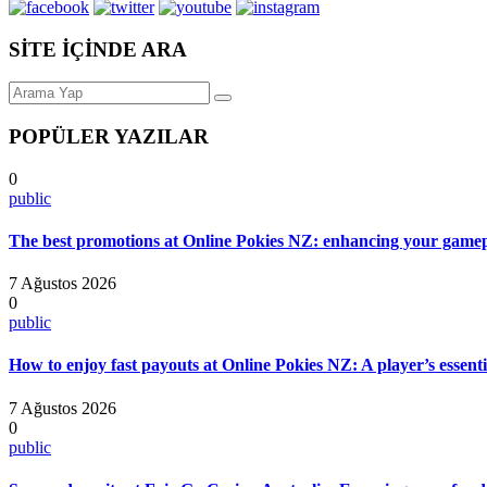
SİTE İÇİNDE ARA
POPÜLER YAZILAR
0
public
The best promotions at Online Pokies NZ: enhancing your gamep
7 Ağustos 2026
0
public
How to enjoy fast payouts at Online Pokies NZ: A player’s essenti
7 Ağustos 2026
0
public