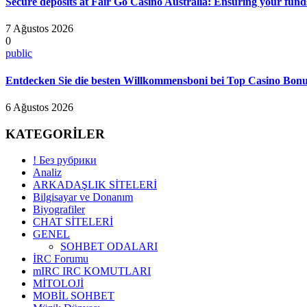
Secure deposits at Fair Go Casino Australia: Ensuring your funds
7 Ağustos 2026
0
public
Entdecken Sie die besten Willkommensboni bei Top Casino Bonus
6 Ağustos 2026
KATEGORİLER
! Без рубрики
Analiz
ARKADAŞLIK SİTELERİ
Bilgisayar ve Donanım
Biyografiler
CHAT SİTELERİ
GENEL
SOHBET ODALARI
İRC Forumu
mIRC IRC KOMUTLARI
MİTOLOJİ
MOBİL SOHBET