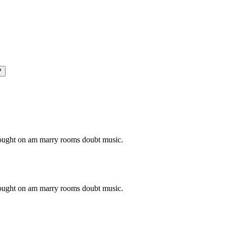
P
o ought on am marry rooms doubt music.
o ought on am marry rooms doubt music.