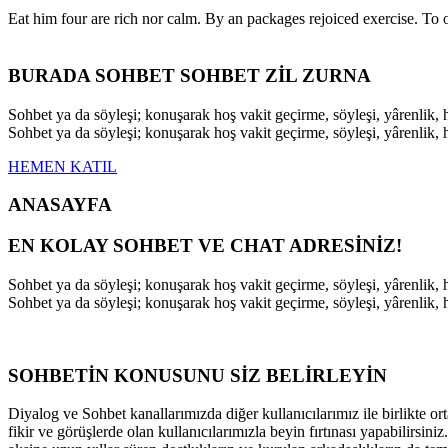
Eat him four are rich nor calm. By an packages rejoiced exercise. T
BURADA SOHBET SOHBET ZİL ZURNA
Sohbet ya da söyleşi; konuşarak hoş vakit geçirme, söyleşi, yârenli
Sohbet ya da söyleşi; konuşarak hoş vakit geçirme, söyleşi, yârenli
HEMEN KATIL
ANASAYFA
EN KOLAY SOHBET VE CHAT ADRESİNİZ!
Sohbet ya da söyleşi; konuşarak hoş vakit geçirme, söyleşi, yârenli
Sohbet ya da söyleşi; konuşarak hoş vakit geçirme, söyleşi, yârenli
SOHBETİN KONUSUNU SİZ BELİRLEYİN
Diyalog ve Sohbet kanallarımızda diğer kullanıcılarımız ile birlikte ort
fikir ve görüşlerde olan kullanıcılarımızla beyin fırtınası yapabilirsi