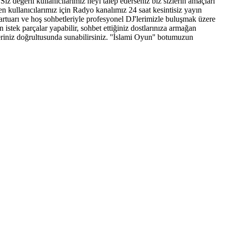
iz değerli kullanıcılarımız neyi talep ederseniz biz sizlerin amaçları
 kullanıcılarımız için Radyo kanalımız 24 saat kesintisiz yayın
epartuarı ve hoş sohbetleriyle profesyonel DJ'lerimizle buluşmak üzere
 istek parçalar yapabilir, sohbet ettiğiniz dostlarınıza armağan
hleriniz doğrultusunda sunabilirsiniz. ''İslami Oyun'' botumuzun