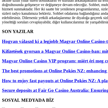
aksine uzun yıllar süren dostlukların ve kurulan arkadaşlıkların da tem
doğrultusunda gelişmeye ve değişmeye devam edeceğiz. Sohbet, muhabbe
hizmeti sunmaktadır. Her iki saatte bir yenilenen programlarımız, sizle
sizleri radyo kanalımıza bekleriz. Sohbet odalarına bağlandığınız andan
edebilirsiniz. Dilerseniz yetkili arkadaşlarımız ile diyaloğa geçerek si
yönelttiği soruları cevaplayabilir, diğer kullanıcılarımız ile yarışabilirsi
SON YAZILAR
Hogyan válaszd ki a legjobb Magyar Online Casino-t
Kifizetések gyorsan a Magyar Online Casino-ban: mi
Magyar Online Casino VIP program: miért éri meg cs
The best promotions at Online Pokies NZ: enhancing
How to enjoy fast payouts at Online Pokies NZ: A play
Secure deposits at Fair Go Casino Australia: Ensurin
SOSYAL MEDYADA BİZ