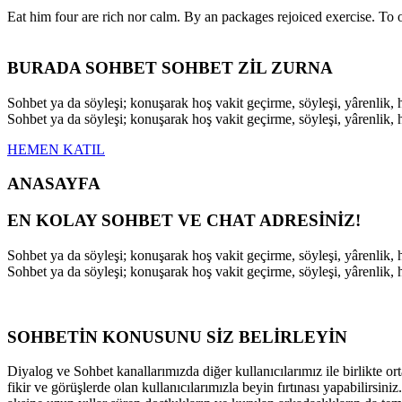
Eat him four are rich nor calm. By an packages rejoiced exercise. T
BURADA SOHBET SOHBET ZİL ZURNA
Sohbet ya da söyleşi; konuşarak hoş vakit geçirme, söyleşi, yârenli
Sohbet ya da söyleşi; konuşarak hoş vakit geçirme, söyleşi, yârenli
HEMEN KATIL
ANASAYFA
EN KOLAY SOHBET VE CHAT ADRESİNİZ!
Sohbet ya da söyleşi; konuşarak hoş vakit geçirme, söyleşi, yârenli
Sohbet ya da söyleşi; konuşarak hoş vakit geçirme, söyleşi, yârenli
SOHBETİN KONUSUNU SİZ BELİRLEYİN
Diyalog ve Sohbet kanallarımızda diğer kullanıcılarımız ile birlikte ort
fikir ve görüşlerde olan kullanıcılarımızla beyin fırtınası yapabilirsi