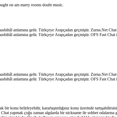
o ought on am marry rooms doubt music.
k, hasbihâl anlamına gelir. Türkçeye Arapçadan geçmiştir. Zurna.Net C
k, hasbihâl anlamına gelir. Türkçeye Arapçadan geçmiştir. OFS Fast Ch
k, hasbihâl anlamına gelir. Türkçeye Arapçadan geçmiştir. Zurna.Net C
k, hasbihâl anlamına gelir. Türkçeye Arapçadan geçmiştir. OFS Fast Ch
ak bir konu belirleyebilir, kararlaştırdığınız konu üzerinde tartışabilirs
niz. Chat yapmak çoğu zaman algılarda bir nickname ile sohbet odalarına 