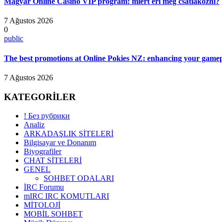
Magyar Online Casino VIP program: miért éri meg csatlakozni?
7 Ağustos 2026
0
public
The best promotions at Online Pokies NZ: enhancing your gamep
7 Ağustos 2026
KATEGORİLER
! Без рубрики
Analiz
ARKADAŞLIK SİTELERİ
Bilgisayar ve Donanım
Biyografiler
CHAT SİTELERİ
GENEL
SOHBET ODALARI
İRC Forumu
mIRC IRC KOMUTLARI
MİTOLOJİ
MOBİL SOHBET