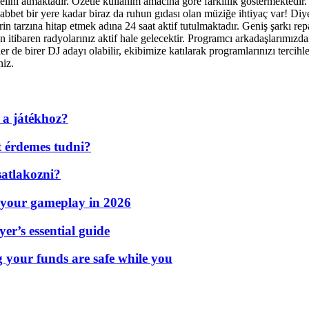
elini atmaktadır. Özetle kullanım amacına göre farklılık göstermektedir. S
t bir yere kadar biraz da ruhun gıdası olan müziğe ihtiyaç var! Diyen
rin tarzına hitap etmek adına 24 saat aktif tutulmaktadır. Geniş şarkı r
 itibaren radyolarınız aktif hale gelecektir. Programcı arkadaşlarımızdan
zler de birer DJ adayı olabilir, ekibimize katılarak programlarınızı terci
niz.
 a játékhoz?
t érdemes tudni?
atlakozni?
 your gameplay in 2026
er’s essential guide
g your funds are safe while you