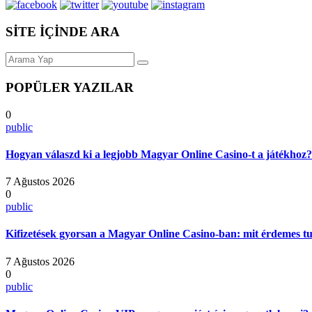
SİTE İÇİNDE ARA
POPÜLER YAZILAR
0
public
Hogyan válaszd ki a legjobb Magyar Online Casino-t a játékhoz?
7 Ağustos 2026
0
public
Kifizetések gyorsan a Magyar Online Casino-ban: mit érdemes t
7 Ağustos 2026
0
public