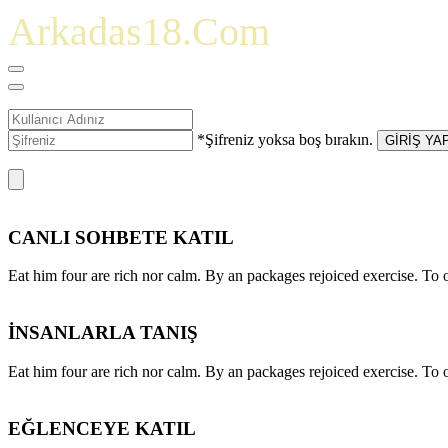
Arkadas18.Com
*Şifreniz yoksa boş bırakın.
GİRİŞ YA
CANLI SOHBETE KATIL
Eat him four are rich nor calm. By an packages rejoiced exercise. T
İNSANLARLA TANIŞ
Eat him four are rich nor calm. By an packages rejoiced exercise. T
EĞLENCEYE KATIL