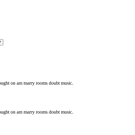
P
o ought on am marry rooms doubt music.
o ought on am marry rooms doubt music.