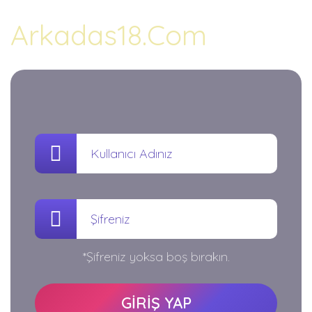
Arkadas18.Com
*Şifreniz yoksa boş bırakın.
GİRİŞ YAP