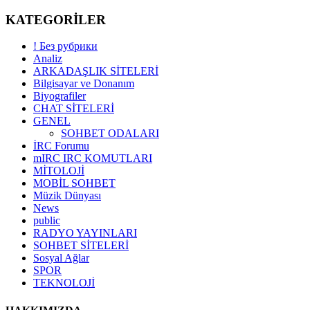
KATEGORİLER
! Без рубрики
Analiz
ARKADAŞLIK SİTELERİ
Bilgisayar ve Donanım
Biyografiler
CHAT SİTELERİ
GENEL
SOHBET ODALARI
İRC Forumu
mIRC IRC KOMUTLARI
MİTOLOJİ
MOBİL SOHBET
Müzik Dünyası
News
public
RADYO YAYINLARI
SOHBET SİTELERİ
Sosyal Ağlar
SPOR
TEKNOLOJİ