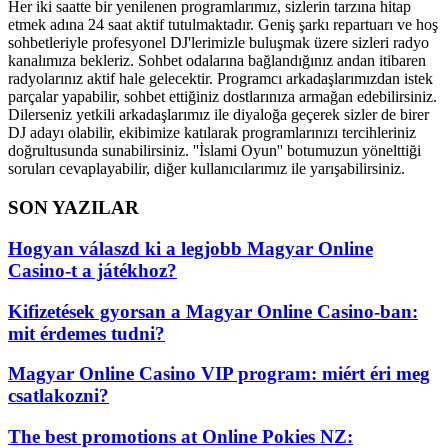
Her iki saatte bir yenilenen programlarımız, sizlerin tarzına hitap
etmek adına 24 saat aktif tutulmaktadır. Geniş şarkı repartuarı ve hoş
sohbetleriyle profesyonel DJ'lerimizle buluşmak üzere sizleri radyo
kanalımıza bekleriz. Sohbet odalarına bağlandığınız andan itibaren
radyolarınız aktif hale gelecektir. Programcı arkadaşlarımızdan istek
parçalar yapabilir, sohbet ettiğiniz dostlarınıza armağan edebilirsiniz.
Dilerseniz yetkili arkadaşlarımız ile diyaloğa geçerek sizler de birer
DJ adayı olabilir, ekibimize katılarak programlarınızı tercihleriniz
doğrultusunda sunabilirsiniz. ''İslami Oyun'' botumuzun yönelttiği
soruları cevaplayabilir, diğer kullanıcılarımız ile yarışabilirsiniz.
SON YAZILAR
Hogyan válaszd ki a legjobb Magyar Online
Casino-t a játékhoz?
Kifizetések gyorsan a Magyar Online Casino-ban:
mit érdemes tudni?
Magyar Online Casino VIP program: miért éri meg
csatlakozni?
The best promotions at Online Pokies NZ: