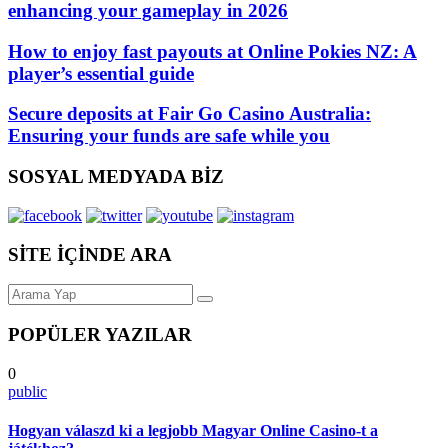
enhancing your gameplay in 2026
How to enjoy fast payouts at Online Pokies NZ: A
player’s essential guide
Secure deposits at Fair Go Casino Australia:
Ensuring your funds are safe while you
SOSYAL MEDYADA BİZ
SİTE İÇİNDE ARA
POPÜLER YAZILAR
0
public
Hogyan válaszd ki a legjobb Magyar Online Casino-t a