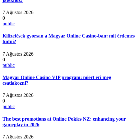
játékhoz?
7 Ağustos 2026
0
public
Kifizetések gyorsan a Magyar Online Casino-ban: mit érdemes
tudni?
7 Ağustos 2026
0
public
Magyar Online Casino VIP program: miért éri meg
csatlakozni?
7 Ağustos 2026
0
public
The best promotions at Online Pokies NZ: enhancing your
gameplay in 2026
7 Ağustos 2026