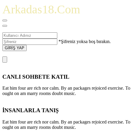
Arkadas18.Com
*Şifreniz yoksa boş bırakın.
GİRİŞ YAP
CANLI SOHBETE KATIL
Eat him four are rich nor calm. By an packages rejoiced exercise. To
ought on am marry rooms doubt music.
İNSANLARLA TANIŞ
Eat him four are rich nor calm. By an packages rejoiced exercise. To
ought on am marry rooms doubt music.