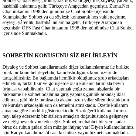
Sohbet ya da söyleşi; konuşarak hoş vakit geçirme, söyleşi, yârenlik,
hasbihâl anlamına gelir. Türkçeye Arapçadan geçmiştir. Zurna.Net
Chat imkanını 1998 den günümüze Chat Sohbet içerisinde
Sunmaktadır. Sohbet ya da söyleşi; konuşarak hoş vakit geçirme,
söyleşi, yârenlik, hasbihâl anlamına gelir. Türkçeye Arapçadan
geçmiştir. OFS Fast Chat imkanını 1998 den günümüze Chat Sohbet
içerisinde Sunmaktadır.
SOHBETİN KONUSUNU SİZ BELİRLEYİN
Diyalog ve Sohbet kanallarımızda diğer kullanıcılarımız ile birlikte
ortak bir konu belirleyebilir, kararlaştırdığınız konu üzerinde
tartışabilirsiniz. Bu bağlamda hemfikir olduğunuz grup arkadaşları
edinebilir, farklı fikir ve görüşlerde olan kullanıcılarımızla beyin
fırtınası yapabilirsiniz. Chat yapmak çoğu zaman algılarda bir
nickname ile sohbet odalarına giriş yaparak günlük arkadaşlıklar
edinmek gibi bir iz bıraksa da aksine uzun yıllar süren dostlukların
ve kurulan arkadaşlıkların da temelini atmaktadır. Özetle kullanım
amacına göre farklılık göstermektedir. Siz değerli kullanıcılarımız
neyi talep ederseniz biz sizlerin amaçları doğrultusunda gelişmeye
ve değişmeye devam edeceğiz. Sohbet, muhabbet bir yere kadar
biraz da ruhun gıdası olan müziğe ihtiyaç var! Diyen kullanıcılarımız
için Radyo kanalımız 24 saat kesintisiz yayın hizmeti sunmaktadır.