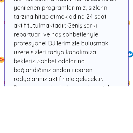
yenilenen programlarımız, sizlerin
tarzına hitap etmek adına 24 saat
aktif tutulmaktadır. Geniş şarkı
repartuarı ve hoş sohbetleriyle
profesyonel DJ'lerimizle buluşmak
üzere sizleri radyo kanalımıza
bekleriz. Sohbet odalarına
bağlandığınız andan itibaren
radyolarınız aktif hale gelecektir.
Programcı arkadaşlarımızdan istek
parçalar yapabilir, sohbet ettiğiniz
dostlarınıza armağan edebilirsiniz.
Dilerseniz yetkili arkadaşlarımız ile
diyaloğa geçerek sizler de birer DJ
adayı olabilir, ekibimize katılarak