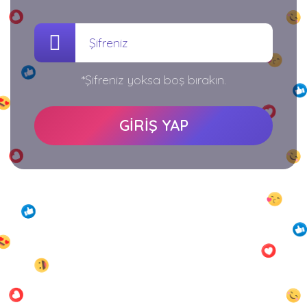
*Şifreniz yoksa boş bırakın.
GİRİŞ YAP