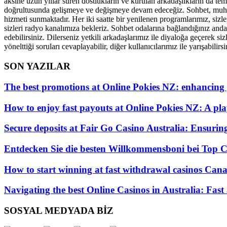
aksine uzun yıllar süren dostlukların ve kurulan arkadaşlıkların da tem
doğrultusunda gelişmeye ve değişmeye devam edeceğiz. Sohbet, muhabbe
hizmeti sunmaktadır. Her iki saatte bir yenilenen programlarımız, sizle
sizleri radyo kanalımıza bekleriz. Sohbet odalarına bağlandığınız andan
edebilirsiniz. Dilerseniz yetkili arkadaşlarımız ile diyaloğa geçerek si
yönelttiği soruları cevaplayabilir, diğer kullanıcılarımız ile yarışabilirsi
SON YAZILAR
The best promotions at Online Pokies NZ: enhancing
How to enjoy fast payouts at Online Pokies NZ: A play
Secure deposits at Fair Go Casino Australia: Ensurin
Entdecken Sie die besten Willkommensboni bei Top C
How to start winning at fast withdrawal casinos Canad
Navigating the best Online Casinos in Australia: Fast
SOSYAL MEDYADA BİZ