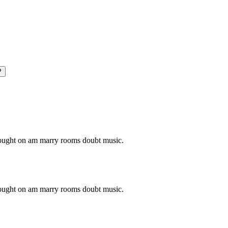
P
o ought on am marry rooms doubt music.
o ought on am marry rooms doubt music.