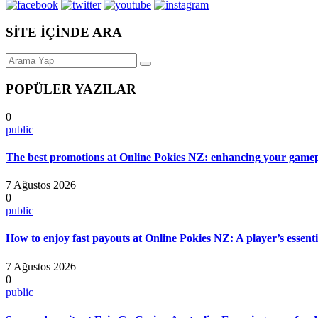
SİTE İÇİNDE ARA
POPÜLER YAZILAR
0
public
The best promotions at Online Pokies NZ: enhancing your gamep
7 Ağustos 2026
0
public
How to enjoy fast payouts at Online Pokies NZ: A player’s essenti
7 Ağustos 2026
0
public