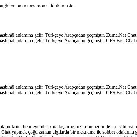
o ought on am marry rooms doubt music.
k, hasbihâl anlamına gelir. Türkçeye Arapçadan geçmiştir. Zurna.Net C
k, hasbihâl anlamına gelir. Türkçeye Arapçadan geçmiştir. OFS Fast Ch
k, hasbihâl anlamına gelir. Türkçeye Arapçadan geçmiştir. Zurna.Net C
k, hasbihâl anlamına gelir. Türkçeye Arapçadan geçmiştir. OFS Fast Ch
ak bir konu belirleyebilir, kararlaştırdığınız konu üzerinde tartışabilirs
niz. Chat yapmak çoğu zaman algılarda bir nickname ile sohbet odalarına 