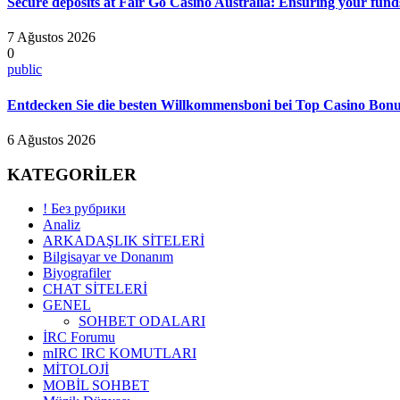
Secure deposits at Fair Go Casino Australia: Ensuring your funds
7 Ağustos 2026
0
public
Entdecken Sie die besten Willkommensboni bei Top Casino Bonus
6 Ağustos 2026
KATEGORİLER
! Без рубрики
Analiz
ARKADAŞLIK SİTELERİ
Bilgisayar ve Donanım
Biyografiler
CHAT SİTELERİ
GENEL
SOHBET ODALARI
İRC Forumu
mIRC IRC KOMUTLARI
MİTOLOJİ
MOBİL SOHBET