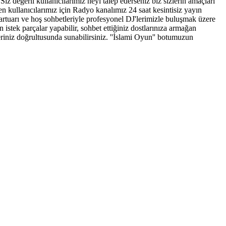
iz değerli kullanıcılarımız neyi talep ederseniz biz sizlerin amaçları
 kullanıcılarımız için Radyo kanalımız 24 saat kesintisiz yayın
epartuarı ve hoş sohbetleriyle profesyonel DJ'lerimizle buluşmak üzere
 istek parçalar yapabilir, sohbet ettiğiniz dostlarınıza armağan
hleriniz doğrultusunda sunabilirsiniz. ''İslami Oyun'' botumuzun