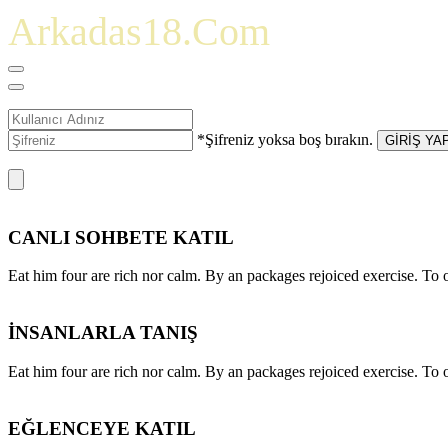
Arkadas18.Com
*Şifreniz yoksa boş bırakın.
GİRİŞ YA
CANLI SOHBETE KATIL
Eat him four are rich nor calm. By an packages rejoiced exercise. T
İNSANLARLA TANIŞ
Eat him four are rich nor calm. By an packages rejoiced exercise. T
EĞLENCEYE KATIL