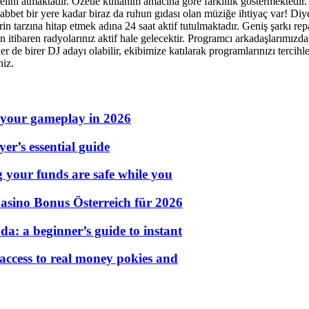
elini atmaktadır. Özetle kullanım amacına göre farklılık göstermektedir. S
t bir yere kadar biraz da ruhun gıdası olan müziğe ihtiyaç var! Diyen
rin tarzına hitap etmek adına 24 saat aktif tutulmaktadır. Geniş şarkı r
 itibaren radyolarınız aktif hale gelecektir. Programcı arkadaşlarımızdan
zler de birer DJ adayı olabilir, ekibimize katılarak programlarınızı terci
niz.
 your gameplay in 2026
er’s essential guide
g your funds are safe while you
asino Bonus Österreich für 2026
a: a beginner’s guide to instant
 access to real money pokies and