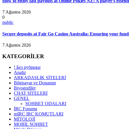
How to enjoy fast payouts at Online Pokies NZ: A player’s essenti
7 Ağustos 2026
0
public
Secure deposits at Fair Go Casino Australia: Ensuring your funds
7 Ağustos 2026
KATEGORİLER
! Без рубрики
Analiz
ARKADAŞLIK SİTELERİ
Bilgisayar ve Donanım
Biyografiler
CHAT SİTELERİ
GENEL
SOHBET ODALARI
İRC Forumu
mIRC IRC KOMUTLARI
MİTOLOJİ
MOBİL SOHBET