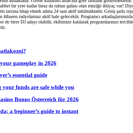
elini atmaktadır. Özetle kullanım amacına göre farklılık göstermektedir. S
t bir yere kadar biraz da ruhun gıdası olan müziğe ihtiyaç var! Diyen
rin tarzına hitap etmek adına 24 saat aktif tutulmaktadır. Geniş şarkı r
 itibaren radyolarınız aktif hale gelecektir. Programcı arkadaşlarımızdan
zler de birer DJ adayı olabilir, ekibimize katılarak programlarınızı terci
niz.
atlakozni?
 your gameplay in 2026
er’s essential guide
g your funds are safe while you
asino Bonus Österreich für 2026
a: a beginner’s guide to instant