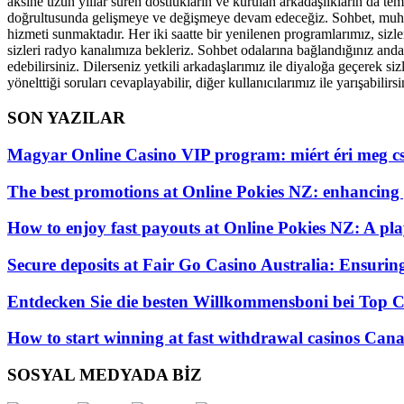
aksine uzun yıllar süren dostlukların ve kurulan arkadaşlıkların da tem
doğrultusunda gelişmeye ve değişmeye devam edeceğiz. Sohbet, muhabbe
hizmeti sunmaktadır. Her iki saatte bir yenilenen programlarımız, sizle
sizleri radyo kanalımıza bekleriz. Sohbet odalarına bağlandığınız andan
edebilirsiniz. Dilerseniz yetkili arkadaşlarımız ile diyaloğa geçerek si
yönelttiği soruları cevaplayabilir, diğer kullanıcılarımız ile yarışabilirsi
SON YAZILAR
Magyar Online Casino VIP program: miért éri meg cs
The best promotions at Online Pokies NZ: enhancing
How to enjoy fast payouts at Online Pokies NZ: A play
Secure deposits at Fair Go Casino Australia: Ensurin
Entdecken Sie die besten Willkommensboni bei Top C
How to start winning at fast withdrawal casinos Canad
SOSYAL MEDYADA BİZ