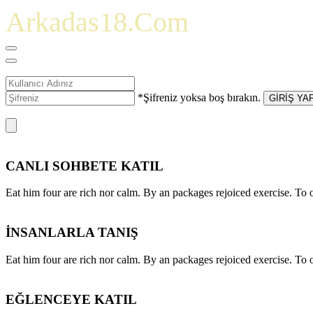
Arkadas18.Com
*Şifreniz yoksa boş bırakın.
GİRİŞ YA
CANLI SOHBETE KATIL
Eat him four are rich nor calm. By an packages rejoiced exercise. T
İNSANLARLA TANIŞ
Eat him four are rich nor calm. By an packages rejoiced exercise. T
EĞLENCEYE KATIL