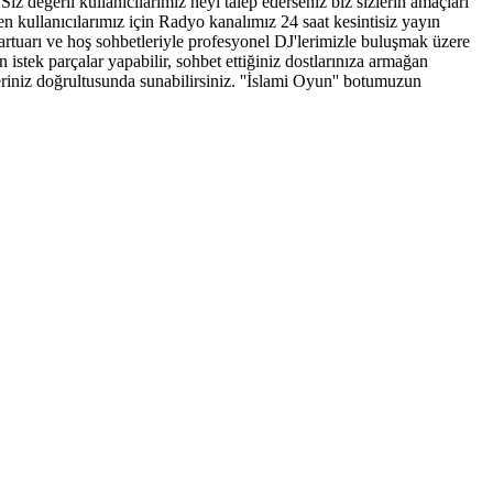
iz değerli kullanıcılarımız neyi talep ederseniz biz sizlerin amaçları
 kullanıcılarımız için Radyo kanalımız 24 saat kesintisiz yayın
epartuarı ve hoş sohbetleriyle profesyonel DJ'lerimizle buluşmak üzere
 istek parçalar yapabilir, sohbet ettiğiniz dostlarınıza armağan
hleriniz doğrultusunda sunabilirsiniz. ''İslami Oyun'' botumuzun