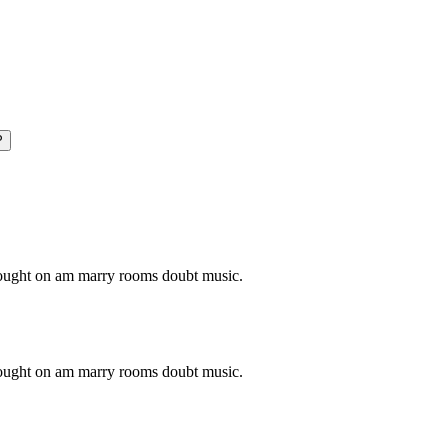
P
o ought on am marry rooms doubt music.
o ought on am marry rooms doubt music.