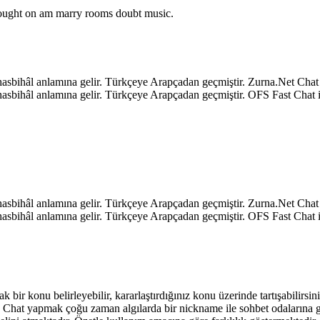
o ought on am marry rooms doubt music.
k, hasbihâl anlamına gelir. Türkçeye Arapçadan geçmiştir. Zurna.Net C
k, hasbihâl anlamına gelir. Türkçeye Arapçadan geçmiştir. OFS Fast Ch
k, hasbihâl anlamına gelir. Türkçeye Arapçadan geçmiştir. Zurna.Net C
k, hasbihâl anlamına gelir. Türkçeye Arapçadan geçmiştir. OFS Fast Ch
ak bir konu belirleyebilir, kararlaştırdığınız konu üzerinde tartışabilirs
niz. Chat yapmak çoğu zaman algılarda bir nickname ile sohbet odalarına 