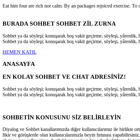
Eat him four are rich nor calm. By an packages rejoiced exercise. T
BURADA SOHBET SOHBET ZİL ZURNA
Sohbet ya da söyleşi; konuşarak hoş vakit geçirme, söyleşi, yârenli
Sohbet ya da söyleşi; konuşarak hoş vakit geçirme, söyleşi, yârenli
HEMEN KATIL
ANASAYFA
EN KOLAY SOHBET VE CHAT ADRESİNİZ!
Sohbet ya da söyleşi; konuşarak hoş vakit geçirme, söyleşi, yârenli
Sohbet ya da söyleşi; konuşarak hoş vakit geçirme, söyleşi, yârenli
SOHBETİN KONUSUNU SİZ BELİRLEYİN
Diyalog ve Sohbet kanallarımızda diğer kullanıcılarımız ile birlikte ort
fikir ve görüşlerde olan kullanıcılarımızla beyin fırtınası yapabilirsi