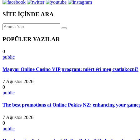
SİTE İÇİNDE ARA
POPÜLER YAZILAR
0
public
Magyar Online Casino VIP program: miért éri meg csatlakozni?
7 Ağustos 2026
0
public
The best promotions at Online Pokies NZ: enhancing your gamep
7 Ağustos 2026
0
public