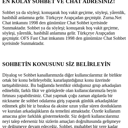
EN KOLAY SOHBET VE CHAT ADRESİNİZ!
Sohbet ya da söyleşi; konuşarak hoş vakit geçirme, söyleşi, yârenlik,
hasbihâl anlamına gelir. Türkçeye Arapçadan geçmiştir. Zurna.Net
Chat imkanını 1998 den günümüze Chat Sohbet içerisinde
Sunmaktadır. Sohbet ya da söyleşi; konuşarak hoş vakit geçirme,
söyleşi, yârenlik, hasbihâl anlamına gelir. Türkçeye Arapçadan
geçmiştir. OFS Fast Chat imkanını 1998 den günümüze Chat Sohbet
içerisinde Sunmaktadır.
SOHBETİN KONUSUNU SİZ BELİRLEYİN
Diyalog ve Sohbet kanallarımızda diğer kullanıcılarımız ile birlikte
ortak bir konu belirleyebilir, kararlaştırdığınız konu üzerinde
tartışabilirsiniz. Bu bağlamda hemfikir olduğunuz grup arkadaşları
edinebilir, farklı fikir ve görüşlerde olan kullanıcılarımızla beyin
fırtınası yapabilirsiniz. Chat yapmak çoğu zaman algılarda bir
nickname ile sohbet odalarına giriş yaparak günlük arkadaşlıklar
edinmek gibi bir iz bıraksa da aksine uzun yıllar süren dostlukların
ve kurulan arkadaşlıkların da temelini atmaktadır. Özetle kullanım
amacına göre farklılık göstermektedir. Siz değerli kullanıcılarımız
neyi talep ederseniz biz sizlerin amaçları doğrultusunda gelişmeye
ve değişmeye devam edeceğiz. Sohbet, muhabbet bir yere kadar