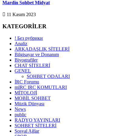
Mardin Sohbet Midyat
11 Kasım 2023
KATEGORİLER
! Без рубрики
Analiz
ARKADAŞLIK SİTELERİ
Bilgisayar ve Donanım
Biyografiler
CHAT SİTELERİ
GENEL
SOHBET ODALARI
İRC Forumu
mIRC IRC KOMUTLARI
MİTOLOJİ
MOBİL SOHBET
Müzik Dünyası
News
public
RADYO YAYINLARI
SOHBET SİTELERİ
Sosyal Ağlar