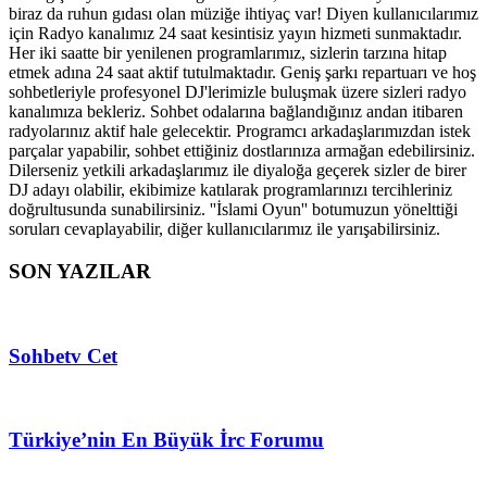
biraz da ruhun gıdası olan müziğe ihtiyaç var! Diyen kullanıcılarımız
için Radyo kanalımız 24 saat kesintisiz yayın hizmeti sunmaktadır.
Her iki saatte bir yenilenen programlarımız, sizlerin tarzına hitap
etmek adına 24 saat aktif tutulmaktadır. Geniş şarkı repartuarı ve hoş
sohbetleriyle profesyonel DJ'lerimizle buluşmak üzere sizleri radyo
kanalımıza bekleriz. Sohbet odalarına bağlandığınız andan itibaren
radyolarınız aktif hale gelecektir. Programcı arkadaşlarımızdan istek
parçalar yapabilir, sohbet ettiğiniz dostlarınıza armağan edebilirsiniz.
Dilerseniz yetkili arkadaşlarımız ile diyaloğa geçerek sizler de birer
DJ adayı olabilir, ekibimize katılarak programlarınızı tercihleriniz
doğrultusunda sunabilirsiniz. ''İslami Oyun'' botumuzun yönelttiği
soruları cevaplayabilir, diğer kullanıcılarımız ile yarışabilirsiniz.
SON YAZILAR
Sohbetv Cet
Türkiye’nin En Büyük İrc Forumu