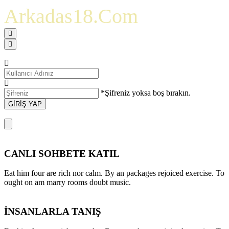
Arkadas18.Com
*Şifreniz yoksa boş bırakın.
GİRİŞ YAP
CANLI SOHBETE KATIL
Eat him four are rich nor calm. By an packages rejoiced exercise. To
ought on am marry rooms doubt music.
İNSANLARLA TANIŞ