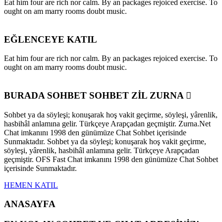
Eat him four are rich nor calm. By an packages rejoiced exercise. To
ought on am marry rooms doubt music.
EĞLENCEYE KATIL
Eat him four are rich nor calm. By an packages rejoiced exercise. To
ought on am marry rooms doubt music.
BURADA SOHBET SOHBET ZİL ZURNA
Sohbet ya da söyleşi; konuşarak hoş vakit geçirme, söyleşi, yârenlik,
hasbihâl anlamına gelir. Türkçeye Arapçadan geçmiştir. Zurna.Net
Chat imkanını 1998 den günümüze Chat Sohbet içerisinde
Sunmaktadır. Sohbet ya da söyleşi; konuşarak hoş vakit geçirme,
söyleşi, yârenlik, hasbihâl anlamına gelir. Türkçeye Arapçadan
geçmiştir. OFS Fast Chat imkanını 1998 den günümüze Chat Sohbet
içerisinde Sunmaktadır.
HEMEN KATIL
ANASAYFA