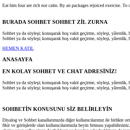
Eat him four are rich nor calm. By an packages rejoiced exercise. T
BURADA SOHBET SOHBET ZİL ZURNA
Sohbet ya da söyleşi; konuşarak hoş vakit geçirme, söyleşi, yârenli
Sohbet ya da söyleşi; konuşarak hoş vakit geçirme, söyleşi, yârenli
HEMEN KATIL
ANASAYFA
EN KOLAY SOHBET VE CHAT ADRESİNİZ!
Sohbet ya da söyleşi; konuşarak hoş vakit geçirme, söyleşi, yârenli
Sohbet ya da söyleşi; konuşarak hoş vakit geçirme, söyleşi, yârenli
SOHBETİN KONUSUNU SİZ BELİRLEYİN
Diyalog ve Sohbet kanallarımızda diğer kullanıcılarımız ile birlikte ort
fikir ve görüşlerde olan kullanıcılarımızla beyin fırtınası yapabilirsi