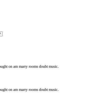
P
o ought on am marry rooms doubt music.
o ought on am marry rooms doubt music.