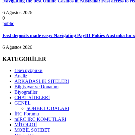
Navigating the best Online Casinos in Australia: Fast access to r
6 Ağustos 2026
0
public
Fast deposits made easy: Navigating PayID Pokies Australia for s
6 Ağustos 2026
KATEGORİLER
! Без рубрики
Analiz
ARKADAŞLIK SİTELERİ
Bilgisayar ve Donanım
Biyografiler
CHAT SİTELERİ
GENEL
SOHBET ODALARI
İRC Forumu
mIRC IRC KOMUTLARI
MİTOLOJİ
MOBİL SOHBET