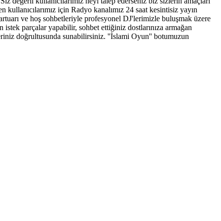
iz değerli kullanıcılarımız neyi talep ederseniz biz sizlerin amaçları
 kullanıcılarımız için Radyo kanalımız 24 saat kesintisiz yayın
epartuarı ve hoş sohbetleriyle profesyonel DJ'lerimizle buluşmak üzere
 istek parçalar yapabilir, sohbet ettiğiniz dostlarınıza armağan
hleriniz doğrultusunda sunabilirsiniz. ''İslami Oyun'' botumuzun