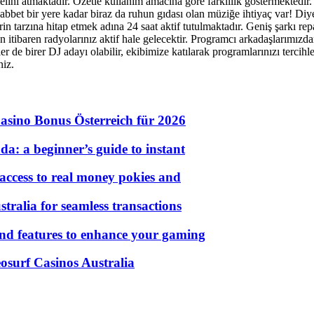
elini atmaktadır. Özetle kullanım amacına göre farklılık göstermektedir. S
t bir yere kadar biraz da ruhun gıdası olan müziğe ihtiyaç var! Diyen
rin tarzına hitap etmek adına 24 saat aktif tutulmaktadır. Geniş şarkı r
 itibaren radyolarınız aktif hale gelecektir. Programcı arkadaşlarımızdan
zler de birer DJ adayı olabilir, ekibimize katılarak programlarınızı terci
niz.
asino Bonus Österreich für 2026
a: a beginner’s guide to instant
 access to real money pokies and
tralia for seamless transactions
 and features to enhance your gaming
eosurf Casinos Australia