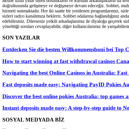
aksine uzun yıllar süren dostlukların ve kurulan arkadaşlıkların da tem
doğrultusunda gelişmeye ve değişmeye devam edeceğiz. Sohbet, muhabbe
hizmeti sunmaktadır. Her iki saatte bir yenilenen programlarımız, sizle
sizleri radyo kanalımıza bekleriz. Sohbet odalarına bağlandığınız andan
edebilirsiniz. Dilerseniz yetkili arkadaşlarımız ile diyaloğa geçerek si
yönelttiği soruları cevaplayabilir, diğer kullanıcılarımız ile yarışabilirsi
SON YAZILAR
Entdecken Sie die besten Willkommensboni bei Top C
How to start winning at fast withdrawal casinos Canad
Navigating the best Online Casinos in Australia: Fast
Fast deposits made easy: Navigating PayID Pokies Aus
Discover the best online pokies Australia: top games
Instant deposits made easy: A step-by-step guide to N
SOSYAL MEDYADA BİZ