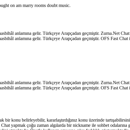
o ought on am marry rooms doubt music.
k, hasbihâl anlamına gelir. Türkçeye Arapçadan geçmiştir. Zurna.Net C
k, hasbihâl anlamına gelir. Türkçeye Arapçadan geçmiştir. OFS Fast Ch
k, hasbihâl anlamına gelir. Türkçeye Arapçadan geçmiştir. Zurna.Net C
k, hasbihâl anlamına gelir. Türkçeye Arapçadan geçmiştir. OFS Fast Ch
ak bir konu belirleyebilir, kararlaştırdığınız konu üzerinde tartışabilirs
niz. Chat yapmak çoğu zaman algılarda bir nickname ile sohbet odalarına 