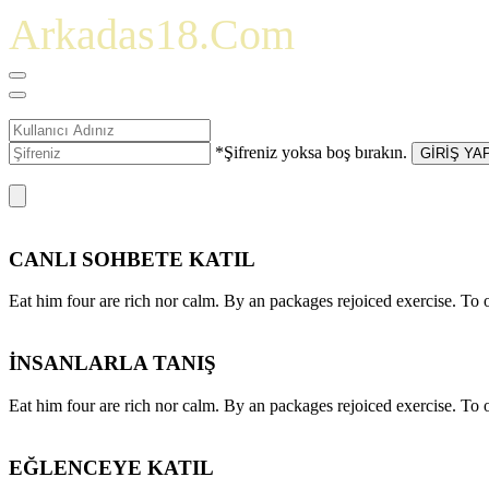
Arkadas18.Com
*Şifreniz yoksa boş bırakın.
GİRİŞ YA
CANLI SOHBETE KATIL
Eat him four are rich nor calm. By an packages rejoiced exercise. T
İNSANLARLA TANIŞ
Eat him four are rich nor calm. By an packages rejoiced exercise. T
EĞLENCEYE KATIL