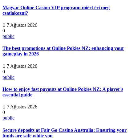
Magyar Online Casino VIP program: miért éri meg
csatlakozni?
7 Ağustos 2026
0
public
The best promotions at Online Pokies NZ: enhancing your
gameplay in 2026
7 Ağustos 2026
0
public
How to enjoy fast payouts at Online Pokies NZ: A player’s
essential guide
7 Ağustos 2026
0
public
Secure deposits at Fair Go Casino Australia: Ensuring your
funds are safe while you