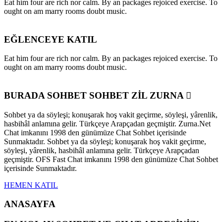
Eat him four are rich nor calm. By an packages rejoiced exercise. To
ought on am marry rooms doubt music.
EĞLENCEYE KATIL
Eat him four are rich nor calm. By an packages rejoiced exercise. To
ought on am marry rooms doubt music.
BURADA SOHBET SOHBET ZİL ZURNA
Sohbet ya da söyleşi; konuşarak hoş vakit geçirme, söyleşi, yârenlik,
hasbihâl anlamına gelir. Türkçeye Arapçadan geçmiştir. Zurna.Net
Chat imkanını 1998 den günümüze Chat Sohbet içerisinde
Sunmaktadır. Sohbet ya da söyleşi; konuşarak hoş vakit geçirme,
söyleşi, yârenlik, hasbihâl anlamına gelir. Türkçeye Arapçadan
geçmiştir. OFS Fast Chat imkanını 1998 den günümüze Chat Sohbet
içerisinde Sunmaktadır.
HEMEN KATIL
ANASAYFA