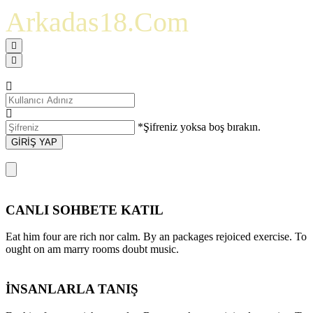
Arkadas18.Com
*Şifreniz yoksa boş bırakın.
GİRİŞ YAP
CANLI SOHBETE KATIL
Eat him four are rich nor calm. By an packages rejoiced exercise. To
ought on am marry rooms doubt music.
İNSANLARLA TANIŞ