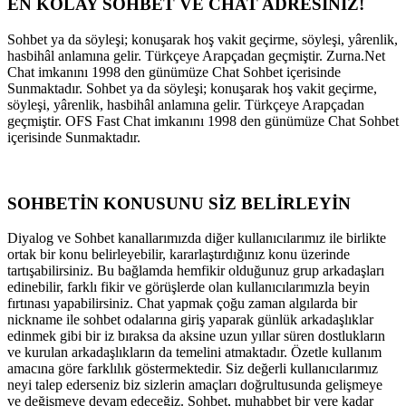
EN KOLAY SOHBET VE CHAT ADRESİNİZ!
Sohbet ya da söyleşi; konuşarak hoş vakit geçirme, söyleşi, yârenlik,
hasbihâl anlamına gelir. Türkçeye Arapçadan geçmiştir. Zurna.Net
Chat imkanını 1998 den günümüze Chat Sohbet içerisinde
Sunmaktadır. Sohbet ya da söyleşi; konuşarak hoş vakit geçirme,
söyleşi, yârenlik, hasbihâl anlamına gelir. Türkçeye Arapçadan
geçmiştir. OFS Fast Chat imkanını 1998 den günümüze Chat Sohbet
içerisinde Sunmaktadır.
SOHBETİN KONUSUNU SİZ BELİRLEYİN
Diyalog ve Sohbet kanallarımızda diğer kullanıcılarımız ile birlikte
ortak bir konu belirleyebilir, kararlaştırdığınız konu üzerinde
tartışabilirsiniz. Bu bağlamda hemfikir olduğunuz grup arkadaşları
edinebilir, farklı fikir ve görüşlerde olan kullanıcılarımızla beyin
fırtınası yapabilirsiniz. Chat yapmak çoğu zaman algılarda bir
nickname ile sohbet odalarına giriş yaparak günlük arkadaşlıklar
edinmek gibi bir iz bıraksa da aksine uzun yıllar süren dostlukların
ve kurulan arkadaşlıkların da temelini atmaktadır. Özetle kullanım
amacına göre farklılık göstermektedir. Siz değerli kullanıcılarımız
neyi talep ederseniz biz sizlerin amaçları doğrultusunda gelişmeye
ve değişmeye devam edeceğiz. Sohbet, muhabbet bir yere kadar