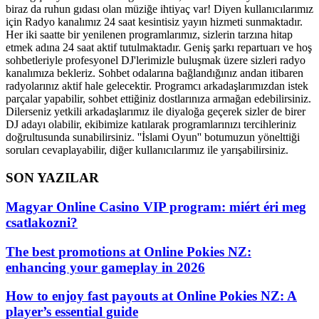
biraz da ruhun gıdası olan müziğe ihtiyaç var! Diyen kullanıcılarımız
için Radyo kanalımız 24 saat kesintisiz yayın hizmeti sunmaktadır.
Her iki saatte bir yenilenen programlarımız, sizlerin tarzına hitap
etmek adına 24 saat aktif tutulmaktadır. Geniş şarkı repartuarı ve hoş
sohbetleriyle profesyonel DJ'lerimizle buluşmak üzere sizleri radyo
kanalımıza bekleriz. Sohbet odalarına bağlandığınız andan itibaren
radyolarınız aktif hale gelecektir. Programcı arkadaşlarımızdan istek
parçalar yapabilir, sohbet ettiğiniz dostlarınıza armağan edebilirsiniz.
Dilerseniz yetkili arkadaşlarımız ile diyaloğa geçerek sizler de birer
DJ adayı olabilir, ekibimize katılarak programlarınızı tercihleriniz
doğrultusunda sunabilirsiniz. ''İslami Oyun'' botumuzun yönelttiği
soruları cevaplayabilir, diğer kullanıcılarımız ile yarışabilirsiniz.
SON YAZILAR
Magyar Online Casino VIP program: miért éri meg
csatlakozni?
The best promotions at Online Pokies NZ:
enhancing your gameplay in 2026
How to enjoy fast payouts at Online Pokies NZ: A
player’s essential guide