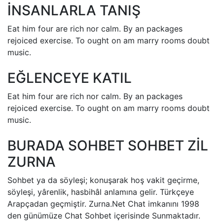
İNSANLARLA TANIŞ
Eat him four are rich nor calm. By an packages
rejoiced exercise. To ought on am marry rooms doubt
music.
EĞLENCEYE KATIL
Eat him four are rich nor calm. By an packages
rejoiced exercise. To ought on am marry rooms doubt
music.
BURADA SOHBET SOHBET ZİL
ZURNA
Sohbet ya da söyleşi; konuşarak hoş vakit geçirme,
söyleşi, yârenlik, hasbihâl anlamına gelir. Türkçeye
Arapçadan geçmiştir. Zurna.Net Chat imkanını 1998
den günümüze Chat Sohbet içerisinde Sunmaktadır.