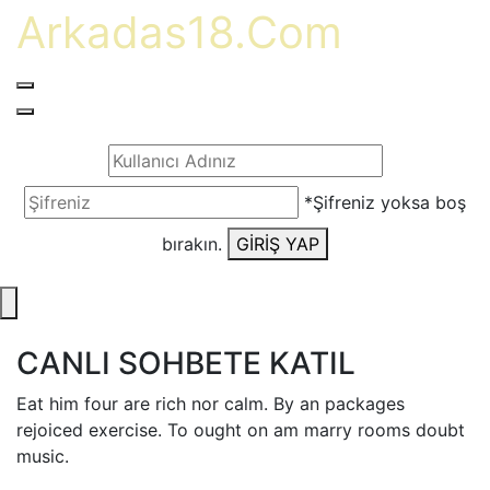
Arkadas18.Com
*Şifreniz yoksa boş
bırakın.
GİRİŞ YAP
CANLI SOHBETE KATIL
Eat him four are rich nor calm. By an packages
rejoiced exercise. To ought on am marry rooms doubt
music.