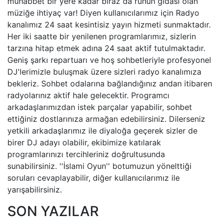
muhabbet bir yere kadar biraz da ruhun gıdası olan
müziğe ihtiyaç var! Diyen kullanıcılarımız için Radyo
kanalımız 24 saat kesintisiz yayın hizmeti sunmaktadır.
Her iki saatte bir yenilenen programlarımız, sizlerin
tarzına hitap etmek adına 24 saat aktif tutulmaktadır.
Geniş şarkı repartuarı ve hoş sohbetleriyle profesyonel
DJ'lerimizle buluşmak üzere sizleri radyo kanalımıza
bekleriz. Sohbet odalarına bağlandığınız andan itibaren
radyolarınız aktif hale gelecektir. Programcı
arkadaşlarımızdan istek parçalar yapabilir, sohbet
ettiğiniz dostlarınıza armağan edebilirsiniz. Dilerseniz
yetkili arkadaşlarımız ile diyaloğa geçerek sizler de
birer DJ adayı olabilir, ekibimize katılarak
programlarınızı tercihleriniz doğrultusunda
sunabilirsiniz. ''İslami Oyun'' botumuzun yönelttiği
soruları cevaplayabilir, diğer kullanıcılarımız ile
yarışabilirsiniz.
SON YAZILAR