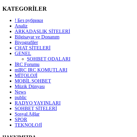
KATEGORİLER
! Без рубрики
Analiz
ARKADAŞLIK SİTELERİ
Bilgisayar ve Donanım
Biyografiler
CHAT SİTELERİ
GENEL
SOHBET ODALARI
İRC Forumu
mIRC IRC KOMUTLARI
MİTOLOJİ
MOBİL SOHBET
Müzik Dünyası
News
public
RADYO YAYINLARI
SOHBET SİTELERİ
Sosyal Ağlar
SPOR
TEKNOLOJİ