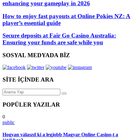
enhancing your gameplay in 2026
How to enjoy fast payouts at Online Pokies NZ: A
player’s essential guide
Secure deposits at Fair Go Casino Australia:
Ensuring your funds are safe while you
SOSYAL MEDYADA BİZ
SİTE İÇİNDE ARA
POPÜLER YAZILAR
0
public
Hogyan válaszd ki a legjobb Magyar Online Casino-t a