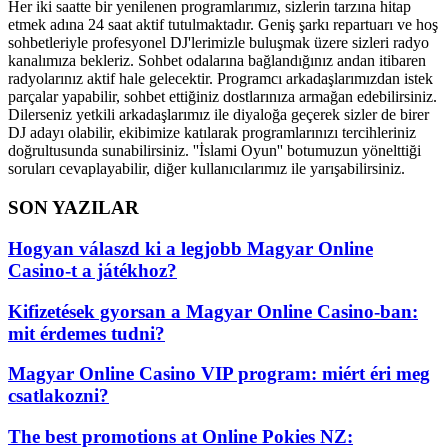
Her iki saatte bir yenilenen programlarımız, sizlerin tarzına hitap
etmek adına 24 saat aktif tutulmaktadır. Geniş şarkı repartuarı ve hoş
sohbetleriyle profesyonel DJ'lerimizle buluşmak üzere sizleri radyo
kanalımıza bekleriz. Sohbet odalarına bağlandığınız andan itibaren
radyolarınız aktif hale gelecektir. Programcı arkadaşlarımızdan istek
parçalar yapabilir, sohbet ettiğiniz dostlarınıza armağan edebilirsiniz.
Dilerseniz yetkili arkadaşlarımız ile diyaloğa geçerek sizler de birer
DJ adayı olabilir, ekibimize katılarak programlarınızı tercihleriniz
doğrultusunda sunabilirsiniz. ''İslami Oyun'' botumuzun yönelttiği
soruları cevaplayabilir, diğer kullanıcılarımız ile yarışabilirsiniz.
SON YAZILAR
Hogyan válaszd ki a legjobb Magyar Online
Casino-t a játékhoz?
Kifizetések gyorsan a Magyar Online Casino-ban:
mit érdemes tudni?
Magyar Online Casino VIP program: miért éri meg
csatlakozni?
The best promotions at Online Pokies NZ: