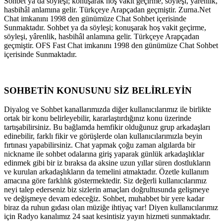
Sohbet ya da söyleşi; konuşarak hoş vakit geçirme, söyleşi, yârenlik,
hasbihâl anlamına gelir. Türkçeye Arapçadan geçmiştir. Zurna.Net
Chat imkanını 1998 den günümüze Chat Sohbet içerisinde
Sunmaktadır. Sohbet ya da söyleşi; konuşarak hoş vakit geçirme,
söyleşi, yârenlik, hasbihâl anlamına gelir. Türkçeye Arapçadan
geçmiştir. OFS Fast Chat imkanını 1998 den günümüze Chat Sohbet
içerisinde Sunmaktadır.
SOHBETİN KONUSUNU SİZ BELİRLEYİN
Diyalog ve Sohbet kanallarımızda diğer kullanıcılarımız ile birlikte
ortak bir konu belirleyebilir, kararlaştırdığınız konu üzerinde
tartışabilirsiniz. Bu bağlamda hemfikir olduğunuz grup arkadaşları
edinebilir, farklı fikir ve görüşlerde olan kullanıcılarımızla beyin
fırtınası yapabilirsiniz. Chat yapmak çoğu zaman algılarda bir
nickname ile sohbet odalarına giriş yaparak günlük arkadaşlıklar
edinmek gibi bir iz bıraksa da aksine uzun yıllar süren dostlukların
ve kurulan arkadaşlıkların da temelini atmaktadır. Özetle kullanım
amacına göre farklılık göstermektedir. Siz değerli kullanıcılarımız
neyi talep ederseniz biz sizlerin amaçları doğrultusunda gelişmeye
ve değişmeye devam edeceğiz. Sohbet, muhabbet bir yere kadar
biraz da ruhun gıdası olan müziğe ihtiyaç var! Diyen kullanıcılarımız
için Radyo kanalımız 24 saat kesintisiz yayın hizmeti sunmaktadır.