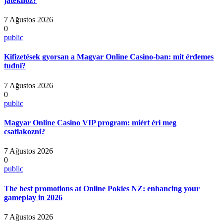
játékhoz?
7 Ağustos 2026
0
public
Kifizetések gyorsan a Magyar Online Casino-ban: mit érdemes
tudni?
7 Ağustos 2026
0
public
Magyar Online Casino VIP program: miért éri meg
csatlakozni?
7 Ağustos 2026
0
public
The best promotions at Online Pokies NZ: enhancing your
gameplay in 2026
7 Ağustos 2026