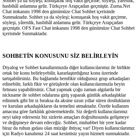
Sohbet ya da söyleşi; konuşarak hoş vakit geçirme, söyleşi, yârenlik,
hasbihâl anlamına gelir. Türkçeye Arapçadan geçmiştir. Zurna.Net
Chat imkanını 1998 den günümüze Chat Sohbet içerisinde
Sunmaktadır. Sohbet ya da söyleşi; konuşarak hoş vakit geçirme,
söyleşi, yârenlik, hasbihâl anlamına gelir. Türkçeye Arapçadan
geçmiştir. OFS Fast Chat imkanını 1998 den günümüze Chat Sohbet
içerisinde Sunmaktadır.
SOHBETİN KONUSUNU SİZ BELİRLEYİN
Diyalog ve Sohbet kanallarımızda diğer kullanıcılarımız ile birlikte
ortak bir konu belirleyebilir, kararlaştırdığınız konu üzerinde
tartışabilirsiniz. Bu bağlamda hemfikir olduğunuz grup arkadaşları
edinebilir, farklı fikir ve görüşlerde olan kullanıcılarımızla beyin
fırtınası yapabilirsiniz. Chat yapmak çoğu zaman algılarda bir
nickname ile sohbet odalarına giriş yaparak günlük arkadaşlıklar
edinmek gibi bir iz bıraksa da aksine uzun yıllar süren dostlukların
ve kurulan arkadaşlıkların da temelini atmaktadır. Özetle kullanım
amacına göre farklılık göstermektedir. Siz değerli kullanıcılarımız
neyi talep ederseniz biz sizlerin amaçları doğrultusunda gelişmeye
ve değişmeye devam edeceğiz. Sohbet, muhabbet bir yere kadar
biraz da ruhun gıdası olan müziğe ihtiyaç var! Diyen kullanıcılarımız
için Radyo kanalımız 24 saat kesintisiz yayın hizmeti sunmaktadır.