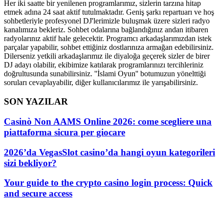
Her iki saatte bir yenilenen programlarımız, sizlerin tarzına hitap
etmek adına 24 saat aktif tutulmaktadır. Geniş şarkı repartuarı ve hoş
sohbetleriyle profesyonel DJ'lerimizle buluşmak üzere sizleri radyo
kanalımıza bekleriz. Sohbet odalarına bağlandığınız andan itibaren
radyolarınız aktif hale gelecektir. Programcı arkadaşlarımızdan istek
parçalar yapabilir, sohbet ettiğiniz dostlarınıza armağan edebilirsiniz.
Dilerseniz yetkili arkadaşlarımız ile diyaloğa geçerek sizler de birer
DJ adayı olabilir, ekibimize katılarak programlarınızı tercihleriniz
doğrultusunda sunabilirsiniz. ''İslami Oyun'' botumuzun yönelttiği
soruları cevaplayabilir, diğer kullanıcılarımız ile yarışabilirsiniz.
SON YAZILAR
Casinò Non AAMS Online 2026: come scegliere una
piattaforma sicura per giocare
2026’da VegasSlot casino’da hangi oyun kategorileri
sizi bekliyor?
Your guide to the crypto casino login process: Quick
and secure access