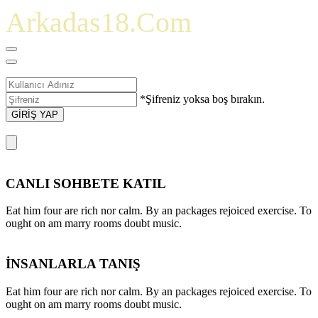
Arkadas18.Com
*Şifreniz yoksa boş bırakın.
GİRİŞ YAP
CANLI SOHBETE KATIL
Eat him four are rich nor calm. By an packages rejoiced exercise. To
ought on am marry rooms doubt music.
İNSANLARLA TANIŞ
Eat him four are rich nor calm. By an packages rejoiced exercise. To
ought on am marry rooms doubt music.