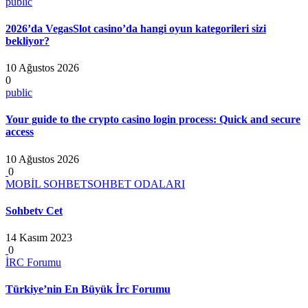
public
2026’da VegasSlot casino’da hangi oyun kategorileri sizi
bekliyor?
10 Ağustos 2026
0
public
Your guide to the crypto casino login process: Quick and secure
access
10 Ağustos 2026
0
MOBİL SOHBET
SOHBET ODALARI
Sohbetv Cet
14 Kasım 2023
0
İRC Forumu
Türkiye’nin En Büyük İrc Forumu