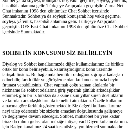
Sohbet ya da söyleşi; konuşarak hoş vakit geçirme, söyleşi, yârenlik,
hasbihâl anlamına gelir. Türkçeye Arapçadan geçmiştir. Zurna.Net
Chat imkanını 1998 den günümüze Chat Sohbet içerisinde
Sunmaktadır. Sohbet ya da söyleşi; konuşarak hoş vakit geçirme,
söyleşi, yârenlik, hasbihâl anlamına gelir. Türkçeye Arapçadan
geçmiştir. OFS Fast Chat imkanını 1998 den günümüze Chat Sohbet
içerisinde Sunmaktadır.
SOHBETİN KONUSUNU SİZ BELİRLEYİN
Diyalog ve Sohbet kanallarımızda diğer kullanıcılarımız ile birlikte
ortak bir konu belirleyebilir, kararlaştırdığınız konu üzerinde
tartışabilirsiniz. Bu bağlamda hemfikir olduğunuz grup arkadaşları
edinebilir, farklı fikir ve görüşlerde olan kullanıcılarımızla beyin
fırtınası yapabilirsiniz. Chat yapmak çoğu zaman algılarda bir
nickname ile sohbet odalarına giriş yaparak günlük arkadaşlıklar
edinmek gibi bir iz bıraksa da aksine uzun yıllar süren dostlukların
ve kurulan arkadaşlıkların da temelini atmaktadır. Özetle kullanım
amacına göre farklılık göstermektedir. Siz değerli kullanıcılarımız
neyi talep ederseniz biz sizlerin amaçları doğrultusunda gelişmeye
ve değişmeye devam edeceğiz. Sohbet, muhabbet bir yere kadar
biraz da ruhun gıdası olan müziğe ihtiyaç var! Diyen kullanıcılarımız
için Radyo kanalımız 24 saat kesintisiz yayın hizmeti sunmaktadır.