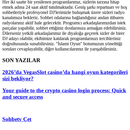
Her iki saatte bir yenilenen programlarımız, sizlerin tarzına hitap
etmek adına 24 saat aktif tutulmaktadır. Geniş şarkı repartuarı ve hoş
sohbetleriyle profesyonel DJ'lerimizle buluşmak üzere sizleri radyo
kanalımıza bekleriz. Sohbet odalarına bağlandığınız andan itibaren
radyolarınız aktif hale gelecektir. Programcı arkadaşlarımızdan istek
parçalar yapabilir, sohbet ettiğiniz dostlarınıza armağan edebilirsiniz.
Dilerseniz yetkili arkadaşlarımız ile diyaloğa geçerek sizler de birer
DJ adayı olabilir, ekibimize katılarak programlarınızı tercihleriniz
doğrultusunda sunabilirsiniz. ''İslami Oyun'' botumuzun yönelttiği
soruları cevaplayabilir, diğer kullanıcılarımız ile yarışabilirsiniz.
SON YAZILAR
2026’da VegasSlot casino’da hangi oyun kategorileri
sizi bekliyor?
Your guide to the crypto casino login process: Quick
and secure access
Sohbetv Cet