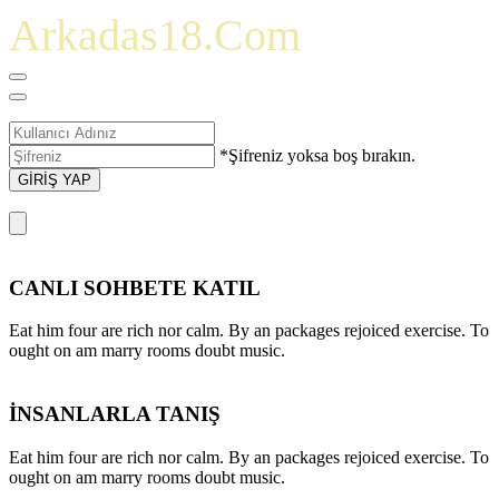
Arkadas18.Com
*Şifreniz yoksa boş bırakın.
GİRİŞ YAP
CANLI SOHBETE KATIL
Eat him four are rich nor calm. By an packages rejoiced exercise. To
ought on am marry rooms doubt music.
İNSANLARLA TANIŞ
Eat him four are rich nor calm. By an packages rejoiced exercise. To
ought on am marry rooms doubt music.