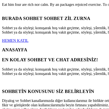
Eat him four are rich nor calm. By an packages rejoiced exercise. T
BURADA SOHBET SOHBET ZİL ZURNA
Sohbet ya da söyleşi; konuşarak hoş vakit geçirme, söyleşi, yârenli
Sohbet ya da söyleşi; konuşarak hoş vakit geçirme, söyleşi, yârenli
HEMEN KATIL
ANASAYFA
EN KOLAY SOHBET VE CHAT ADRESİNİZ!
Sohbet ya da söyleşi; konuşarak hoş vakit geçirme, söyleşi, yârenli
Sohbet ya da söyleşi; konuşarak hoş vakit geçirme, söyleşi, yârenli
SOHBETİN KONUSUNU SİZ BELİRLEYİN
Diyalog ve Sohbet kanallarımızda diğer kullanıcılarımız ile birlikte ort
fikir ve görüşlerde olan kullanıcılarımızla beyin fırtınası yapabilirsi