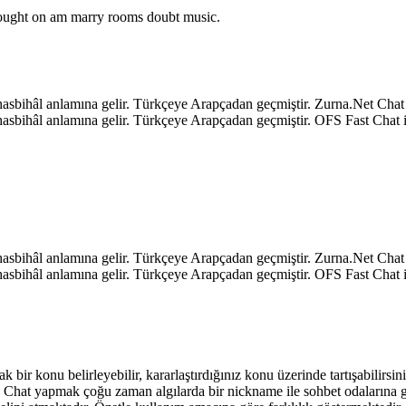
o ought on am marry rooms doubt music.
k, hasbihâl anlamına gelir. Türkçeye Arapçadan geçmiştir. Zurna.Net C
k, hasbihâl anlamına gelir. Türkçeye Arapçadan geçmiştir. OFS Fast Ch
k, hasbihâl anlamına gelir. Türkçeye Arapçadan geçmiştir. Zurna.Net C
k, hasbihâl anlamına gelir. Türkçeye Arapçadan geçmiştir. OFS Fast Ch
ak bir konu belirleyebilir, kararlaştırdığınız konu üzerinde tartışabilirs
niz. Chat yapmak çoğu zaman algılarda bir nickname ile sohbet odalarına 