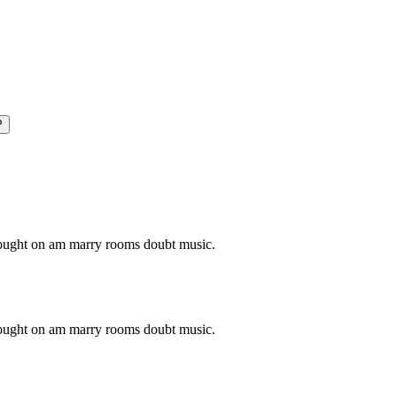
P
o ought on am marry rooms doubt music.
o ought on am marry rooms doubt music.