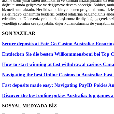
aksine uzun yıllar süren dostlukların ve kurulan arkadaşlıkların da tem
doğrultusunda gelişmeye ve değişmeye devam edeceğiz. Sohbet, muhabbe
hizmeti sunmaktadır. Her iki saatte bir yenilenen programlarımız, sizle
sizleri radyo kanalımıza bekleriz. Sohbet odalarına bağlandığınız andan
edebilirsiniz. Dilerseniz yetkili arkadaşlarımız ile diyaloğa geçerek si
yönelttiği soruları cevaplayabilir, diğer kullanıcılarımız ile yarışabilirsi
SON YAZILAR
Secure deposits at Fair Go Casino Australia: Ensurin
Entdecken Sie die besten Willkommensboni bei Top C
How to start winning at fast withdrawal casinos Canad
Navigating the best Online Casinos in Australia: Fast
Fast deposits made easy: Navigating PayID Pokies Aus
Discover the best online pokies Australia: top games
SOSYAL MEDYADA BİZ