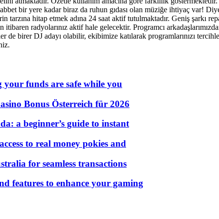
elini atmaktadır. Özetle kullanım amacına göre farklılık göstermektedir. S
t bir yere kadar biraz da ruhun gıdası olan müziğe ihtiyaç var! Diyen
rin tarzına hitap etmek adına 24 saat aktif tutulmaktadır. Geniş şarkı r
 itibaren radyolarınız aktif hale gelecektir. Programcı arkadaşlarımızdan
zler de birer DJ adayı olabilir, ekibimize katılarak programlarınızı terci
niz.
g your funds are safe while you
asino Bonus Österreich für 2026
a: a beginner’s guide to instant
 access to real money pokies and
tralia for seamless transactions
 and features to enhance your gaming