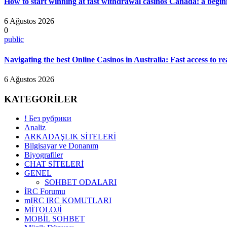
How to start winning at fast withdrawal casinos Canada: a beginn
6 Ağustos 2026
0
public
Navigating the best Online Casinos in Australia: Fast access to r
6 Ağustos 2026
KATEGORİLER
! Без рубрики
Analiz
ARKADAŞLIK SİTELERİ
Bilgisayar ve Donanım
Biyografiler
CHAT SİTELERİ
GENEL
SOHBET ODALARI
İRC Forumu
mIRC IRC KOMUTLARI
MİTOLOJİ
MOBİL SOHBET