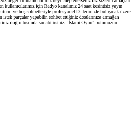
iz değerli kullanıcılarımız neyi talep ederseniz biz sizlerin amaçları
 kullanıcılarımız için Radyo kanalımız 24 saat kesintisiz yayın
epartuarı ve hoş sohbetleriyle profesyonel DJ'lerimizle buluşmak üzere
 istek parçalar yapabilir, sohbet ettiğiniz dostlarınıza armağan
hleriniz doğrultusunda sunabilirsiniz. ''İslami Oyun'' botumuzun