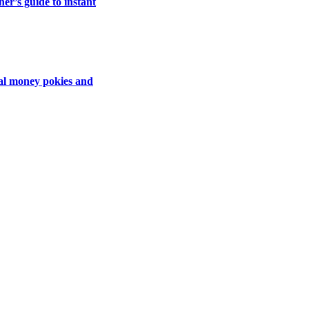
er’s guide to instant
eal money pokies and