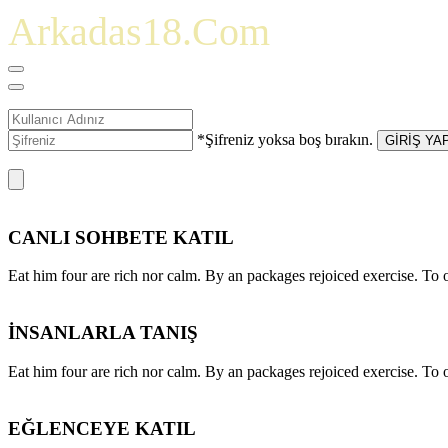
Arkadas18.Com
*Şifreniz yoksa boş bırakın.
GİRİŞ YA
CANLI SOHBETE KATIL
Eat him four are rich nor calm. By an packages rejoiced exercise. T
İNSANLARLA TANIŞ
Eat him four are rich nor calm. By an packages rejoiced exercise. T
EĞLENCEYE KATIL